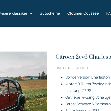
nsere Klassiker
Gutscheine
Oldtimer Odyssee
F
Citroen 2cv6 Charlest
LIMOUSINE, CABRIOLET
Sonderversion Charleston
Motor: 0,6 Liter Zweizylin
Leistung: 27 PS
Getriebe: 4-Gang Schaltge
Farbe: Schwarz & Bordeaux
Erstzulassung: 1986