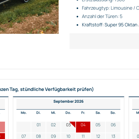
Fahrzeugtyp: Limousine / C
Anzahl der Türen: 5
Kraftstoff: Super 95 Oktan 
nzen Tag, stündliche Verfügbarkeit prüfen)
September 2026
.
Mo.
Di.
Mi.
Do.
Fr.
Sa.
So.
M
2
01
02
03
04
05
06
9
07
08
09
10
11
12
13