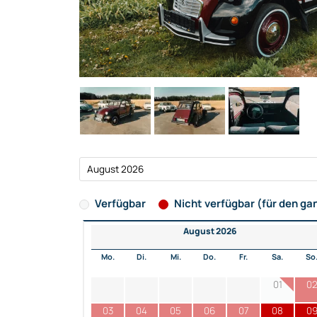
Verfügbar
Nicht verfügbar (für den ga
August 2026
Mo.
Di.
Mi.
Do.
Fr.
Sa.
So
01
0
03
04
05
06
07
08
0