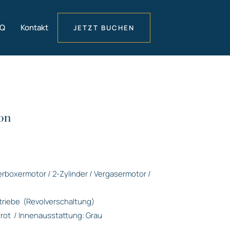
AQ
Kontakt
JETZT BUCHEN
on
derboxermotor / 2-Zylinder / Vergasermotor /
triebe
(Revolverschaltung)
rot
/ Innenausstattung: Grau