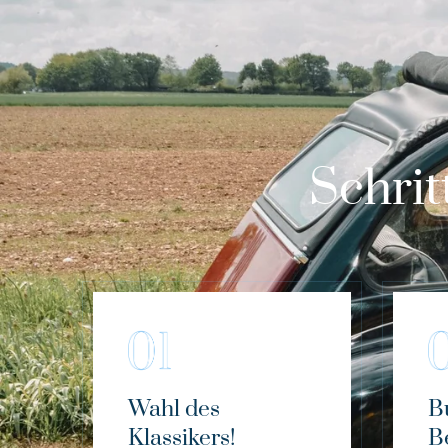
Schrit
Wahl des
B
Klassikers!
B