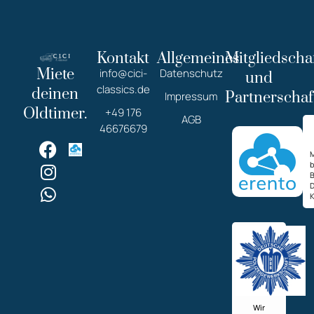
Kontakt
Allgemeines
Mitgliedscha
Miete
info@cici-
Datenschutz
und
classics.de
deinen
Partnerschaf
Impressum
Oldtimer.
+49 176
AGB
46676679
M
K
Wir