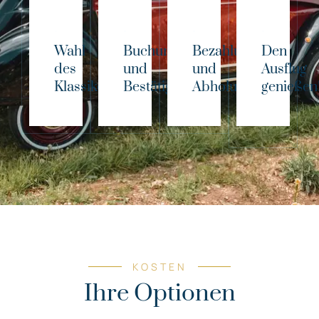
Wahl
Buchung
Bezahlung
Den
des
und
und
Ausflug
Klassikers!
Bestätigung
Abholung
genießen
KOSTEN
Ihre Optionen