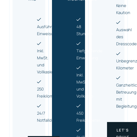
Keine
Kaution
Ausführliche
48
Auswahl
Einweisung
Stunden
des
Dresscode
Inkl.
Tiefgreifende
MwSt.
Einweisung
Unbegrenz
und
Kilometer
Vollkasko
Inkl.
MwSt.
Ganzheitli
250
und
Betreuung
Freikilometer
Vollkasko
mit
Begleitung
24/7
450
Notfalldienst
Freikilometer
LET'S