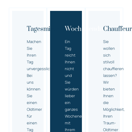
Tagesmiete
Wochenendmiete
Chauffeur
Machen
Ein
Sie
Sie
Tag
wollen
Ihren
reicht
sich
Tag
Ihnen
stilvoll
unvergesslich!
nicht
chauffieren
Bei
und
lassen?
uns
Sie
Wir
können
würden
bieten
Sie
lieber
Ihnen
einen
ein
die
Oldtimer
ganzes
Möglichkeit,
für
Wochenende
Ihren
einen
mit
Traum-
Tag
Ihrem
Oldtimer