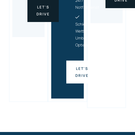
24/7
DRIVE
LET'S
Notfalldienst
DRIVE
Schlecht-
Wetter-
Umbuchungs
Option
LET'S
DRIVE