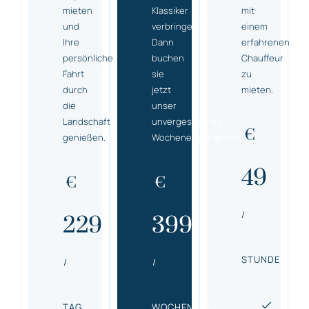
mieten
Klassiker
mit
und
verbringen?
einem
Ihre
Dann
erfahrenen
persönliche
buchen
Chauffeur
Fahrt
sie
zu
durch
jetzt
mieten.
die
unser
Landschaft
unvergessliches
€
genießen.
Wochenendangebot.
49
€
€
/
229
399
STUNDE
/
/
TAG
WOCHENENDE