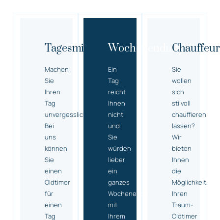
Tagesmiete
Wochenendmiete
Chauffeur
Machen
Ein
Sie
Sie
Tag
wollen
Ihren
reicht
sich
Tag
Ihnen
stilvoll
unvergesslich!
nicht
chauffieren
Bei
und
lassen?
uns
Sie
Wir
können
würden
bieten
Sie
lieber
Ihnen
einen
ein
die
Oldtimer
ganzes
Möglichkeit,
für
Wochenende
Ihren
einen
mit
Traum-
Tag
Ihrem
Oldtimer