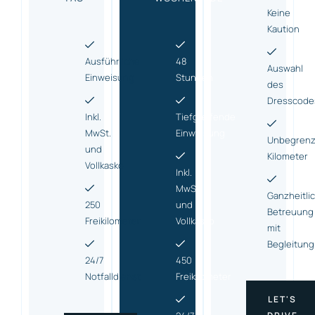
Keine
Kaution
Ausführliche
48
Auswahl
Einweisung
Stunden
des
Dresscode
Inkl.
Tiefgreifende
MwSt.
Einweisung
Unbegrenz
und
Kilometer
Vollkasko
Inkl.
MwSt.
Ganzheitli
250
und
Betreuung
Freikilometer
Vollkasko
mit
Begleitung
24/7
450
Notfalldienst
Freikilometer
LET'S