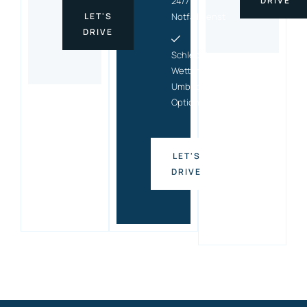
24/7
DRIVE
LET'S
Notfalldienst
DRIVE
Schlecht-
Wetter-
Umbuchungs
Option
LET'S
DRIVE