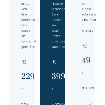
mieten
Klassiker
mit
und
verbringen?
einem
Ihre
Dann
erfahrenen
persönliche
buchen
Chauffeur
Fahrt
sie
zu
durch
jetzt
mieten.
die
unser
Landschaft
unvergessliches
€
genießen.
Wochenendangebot.
49
€
€
/
229
399
STUNDE
/
/
TAG
WOCHENENDE