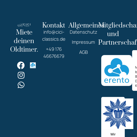
Kontakt
Allgemeines
Mitgliedscha
Miete
info@cici-
Datenschutz
und
classics.de
deinen
Partnerschaf
Impressum
Oldtimer.
+49 176
AGB
46676679
M
K
Wir