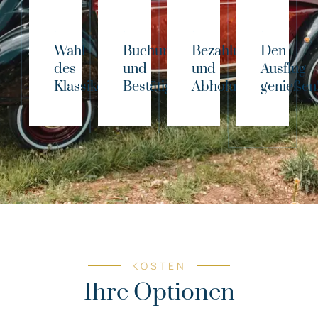
Wahl
Buchung
Bezahlung
Den
des
und
und
Ausflug
Klassikers!
Bestätigung
Abholung
genießen
KOSTEN
Ihre Optionen