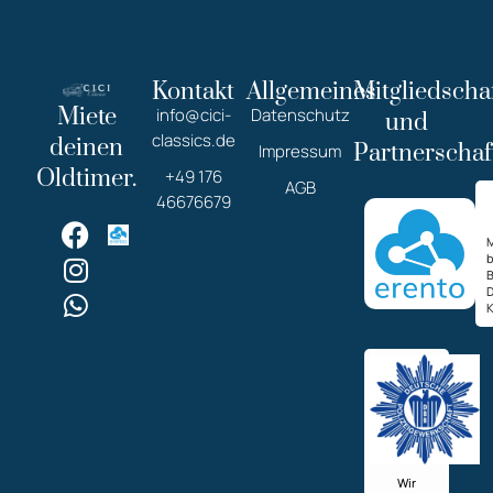
Kontakt
Allgemeines
Mitgliedscha
Miete
info@cici-
Datenschutz
und
classics.de
deinen
Partnerschaf
Impressum
Oldtimer.
+49 176
AGB
46676679
M
K
Wir