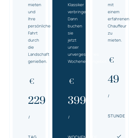
mieten
Klassiker
mit
und
verbringen?
einem
Ihre
Dann
erfahrenen
persönliche
buchen
Chauffeur
Fahrt
sie
zu
durch
jetzt
mieten.
die
unser
Landschaft
unvergessliches
€
genießen.
Wochenendangebot.
49
€
€
/
229
399
STUNDE
/
/
TAG
WOCHENENDE