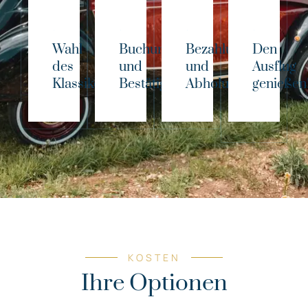
Wahl
Buchung
Bezahlung
Den
des
und
und
Ausflug
Klassikers!
Bestätigung
Abholung
genießen
KOSTEN
Ihre Optionen