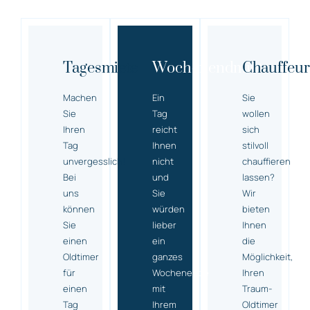
Tagesmiete
Wochenendmiete
Chauffeur
Machen
Ein
Sie
Sie
Tag
wollen
Ihren
reicht
sich
Tag
Ihnen
stilvoll
unvergesslich!
nicht
chauffieren
Bei
und
lassen?
uns
Sie
Wir
können
würden
bieten
Sie
lieber
Ihnen
einen
ein
die
Oldtimer
ganzes
Möglichkeit,
für
Wochenende
Ihren
einen
mit
Traum-
Tag
Ihrem
Oldtimer