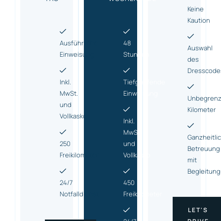
Keine
Kaution
Ausführliche
48
Auswahl
Einweisung
Stunden
des
Dresscode
Inkl.
Tiefgreifende
MwSt.
Einweisung
Unbegrenz
und
Kilometer
Vollkasko
Inkl.
MwSt.
Ganzheitli
250
und
Betreuung
Freikilometer
Vollkasko
mit
Begleitung
24/7
450
Notfalldienst
Freikilometer
LET'S