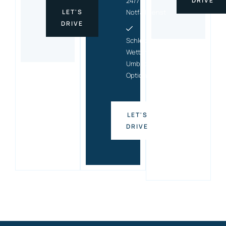
24/7
DRIVE
LET'S
Notfalldienst
DRIVE
Schlecht-
Wetter-
Umbuchungs
Option
LET'S
DRIVE