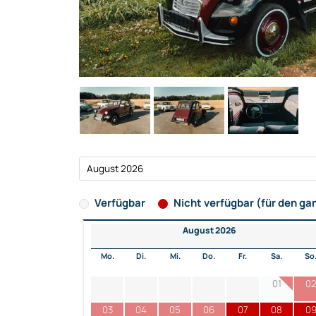
Verfügbar
Nicht verfügbar (für den ga
August 2026
Mo.
Di.
Mi.
Do.
Fr.
Sa.
So
01
0
03
04
05
06
07
08
0