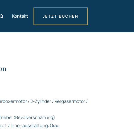
AQ
Kontakt
JETZT BUCHEN
on
derboxermotor / 2-Zylinder / Vergasermotor /
triebe
(Revolverschaltung)
rot
/ Innenausstattung: Grau