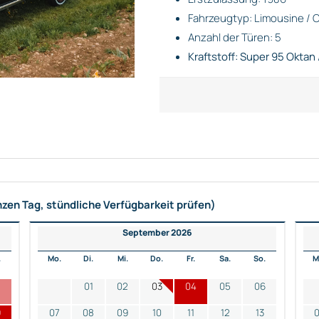
Fahrzeugtyp: Limousine / C
Anzahl der Türen: 5
Kraftstoff: Super 95 Oktan 
nzen Tag, stündliche Verfügbarkeit prüfen)
September 2026
.
Mo.
Di.
Mi.
Do.
Fr.
Sa.
So.
M
2
01
02
03
04
05
06
9
07
08
09
10
11
12
13