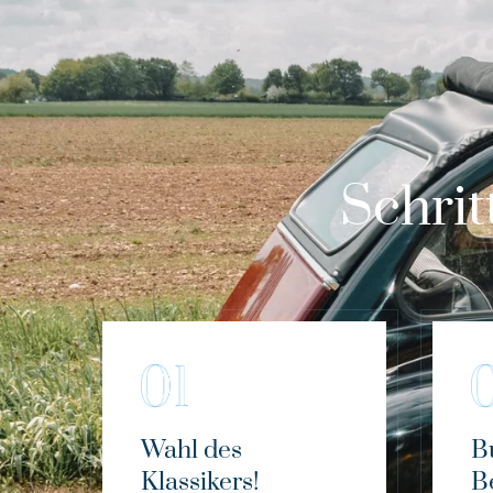
Schrit
Wahl des
B
Klassikers!
B