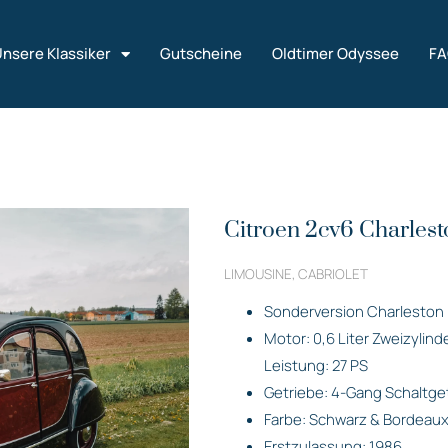
nsere Klassiker
Gutscheine
Oldtimer Odyssee
F
Citroen 2cv6 Charlest
LIMOUSINE, CABRIOLET
Sonderversion Charleston
Motor: 0,6 Liter Zweizylin
Leistung: 27 PS
Getriebe: 4-Gang Schaltge
Farbe: Schwarz & Bordeaux
Erstzulassung: 1986