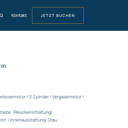
AQ
Kontakt
JETZT BUCHEN
on
derboxermotor / 2-Zylinder / Vergasermotor /
triebe
(Revolverschaltung)
rot
/ Innenausstattung: Grau