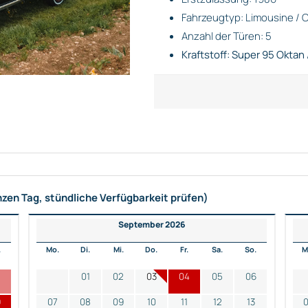
Fahrzeugtyp: Limousine / C
Anzahl der Türen: 5
Kraftstoff: Super 95 Oktan 
nzen Tag, stündliche Verfügbarkeit prüfen)
September 2026
.
Mo.
Di.
Mi.
Do.
Fr.
Sa.
So.
M
2
01
02
03
04
05
06
9
07
08
09
10
11
12
13