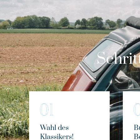
Schrit
Wahl des
B
Klassikers!
B