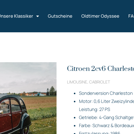
nsere Klassiker
Gutscheine
Oldtimer Odyssee
F
Citroen 2cv6 Charlest
LIMOUSINE, CABRIOLET
Sonderversion Charleston
Motor: 0,6 Liter Zweizylin
Leistung: 27 PS
Getriebe: 4-Gang Schaltge
Farbe: Schwarz & Bordeaux
Erstzulassung: 1986