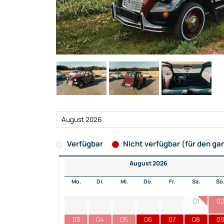
Verfügbar
Nicht verfügbar (für den ga
August 2026
Mo.
Di.
Mi.
Do.
Fr.
Sa.
So
01
0
03
04
05
06
07
08
0