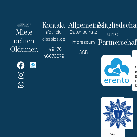
Kontakt
Allgemeines
Mitgliedscha
Miete
info@cici-
Datenschutz
und
classics.de
deinen
Partnerschaf
Impressum
Oldtimer.
+49 176
AGB
46676679
M
K
Wir