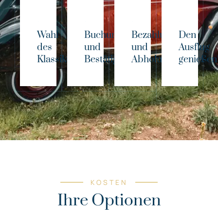
Wahl
Buchung
Bezahlung
Den
des
und
und
Ausflug
Klassikers!
Bestätigung
Abholung
genießen
KOSTEN
Ihre Optionen