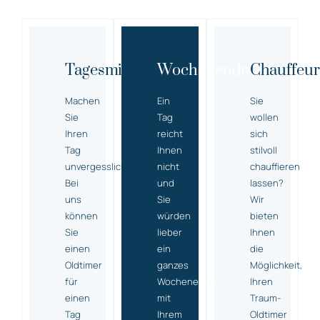
Tagesmiete
Wochenendmiete
Chauffeur
Machen
Ein
Sie
Sie
Tag
wollen
Ihren
reicht
sich
Tag
Ihnen
stilvoll
unvergesslich!
nicht
chauffieren
Bei
und
lassen?
uns
Sie
Wir
können
würden
bieten
Sie
lieber
Ihnen
einen
ein
die
Oldtimer
ganzes
Möglichkeit,
für
Wochenende
Ihren
einen
mit
Traum-
Tag
Ihrem
Oldtimer