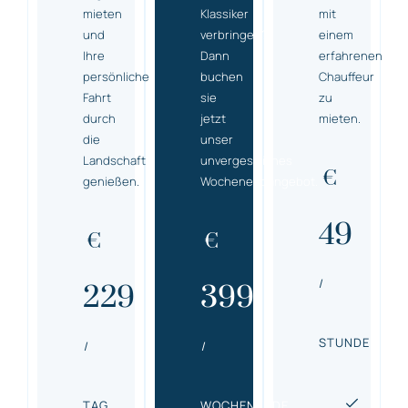
mieten
Klassiker
mit
und
verbringen?
einem
Ihre
Dann
erfahrenen
persönliche
buchen
Chauffeur
Fahrt
sie
zu
durch
jetzt
mieten.
die
unser
Landschaft
unvergessliches
€
genießen.
Wochenendangebot.
49
€
€
/
229
399
STUNDE
/
/
TAG
WOCHENENDE