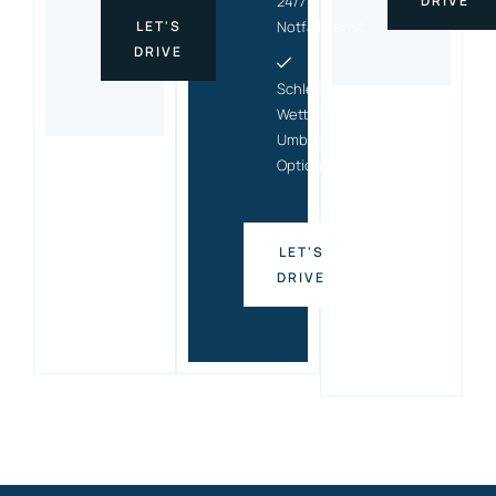
24/7
DRIVE
LET'S
Notfalldienst
DRIVE
Schlecht-
Wetter-
Umbuchungs
Option
LET'S
DRIVE