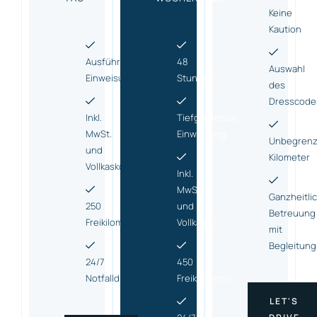
Keine
Kaution
Ausführliche
48
Auswahl
Einweisung
Stunden
des
Dresscode
Inkl.
Tiefgreifende
MwSt.
Einweisung
Unbegrenz
und
Kilometer
Vollkasko
Inkl.
MwSt.
Ganzheitli
250
und
Betreuung
Freikilometer
Vollkasko
mit
Begleitung
24/7
450
Notfalldienst
Freikilometer
LET'S