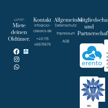
Kontakt
Allgemeines
Mitgliedscha
Miete
info@cici-
Datenschutz
und
classics.de
deinen
Partnerschaf
Impressum
Oldtimer.
+49 176
AGB
46676679
M
K
Wir