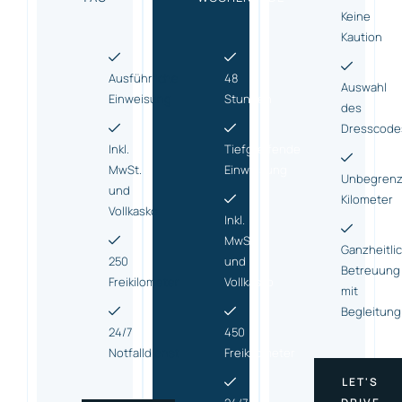
Keine
Kaution
Ausführliche
48
Auswahl
Einweisung
Stunden
des
Dresscode
Inkl.
Tiefgreifende
MwSt.
Einweisung
Unbegrenz
und
Kilometer
Vollkasko
Inkl.
MwSt.
Ganzheitli
250
und
Betreuung
Freikilometer
Vollkasko
mit
Begleitung
24/7
450
Notfalldienst
Freikilometer
LET'S