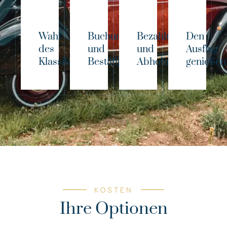
Wahl
Buchung
Bezahlung
Den
des
und
und
Ausflug
Klassikers!
Bestätigung
Abholung
genießen
KOSTEN
Ihre Optionen