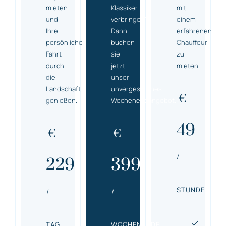
mieten
Klassiker
mit
und
verbringen?
einem
Ihre
Dann
erfahrenen
persönliche
buchen
Chauffeur
Fahrt
sie
zu
durch
jetzt
mieten.
die
unser
Landschaft
unvergessliches
€
genießen.
Wochenendangebot.
49
€
€
/
229
399
STUNDE
/
/
TAG
WOCHENENDE