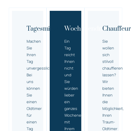
Tagesmiete
Wochenendmiete
Chauffeur
Machen
Ein
Sie
Sie
Tag
wollen
Ihren
reicht
sich
Tag
Ihnen
stilvoll
unvergesslich!
nicht
chauffieren
Bei
und
lassen?
uns
Sie
Wir
können
würden
bieten
Sie
lieber
Ihnen
einen
ein
die
Oldtimer
ganzes
Möglichkeit,
für
Wochenende
Ihren
einen
mit
Traum-
Tag
Ihrem
Oldtimer