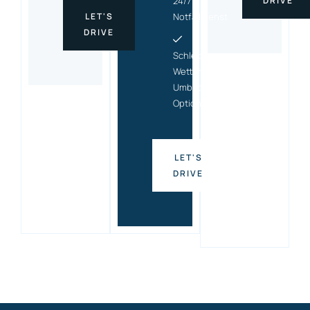
24/7
DRIVE
LET'S
Notfalldienst
DRIVE
Schlecht-
Wetter-
Umbuchungs
Option
LET'S
DRIVE