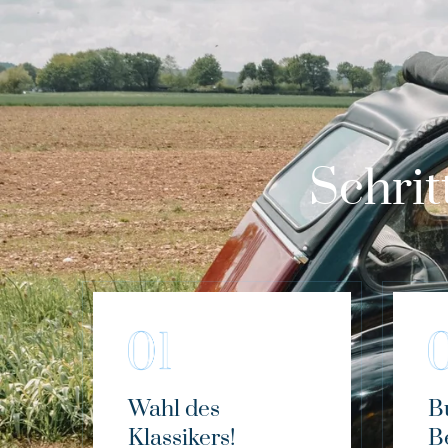
Schrit
Wahl des
B
Klassikers!
B