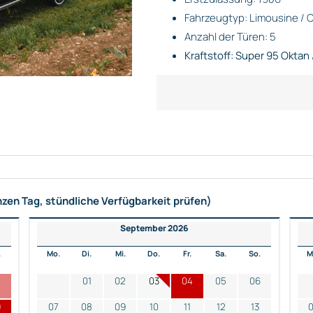
Fahrzeugtyp: Limousine / C
Anzahl der Türen: 5
Kraftstoff: Super 95 Oktan 
nzen Tag, stündliche Verfügbarkeit prüfen)
September 2026
.
Mo.
Di.
Mi.
Do.
Fr.
Sa.
So.
M
2
01
02
03
04
05
06
9
07
08
09
10
11
12
13