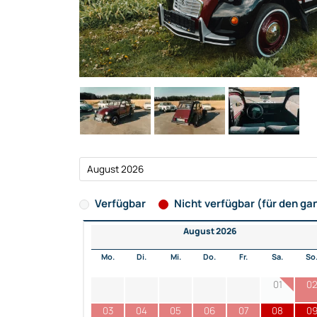
Verfügbar
Nicht verfügbar (für den ga
August 2026
Mo.
Di.
Mi.
Do.
Fr.
Sa.
So
01
0
03
04
05
06
07
08
0