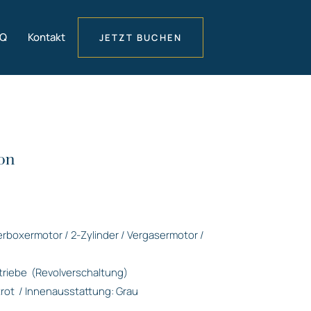
AQ
Kontakt
JETZT BUCHEN
on
derboxermotor / 2-Zylinder / Vergasermotor /
triebe
(Revolverschaltung)
rot
/ Innenausstattung: Grau