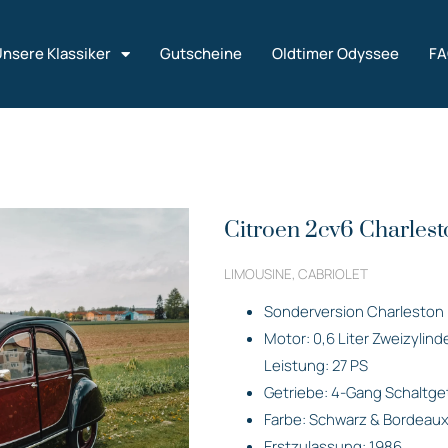
nsere Klassiker
Gutscheine
Oldtimer Odyssee
F
Citroen 2cv6 Charlest
LIMOUSINE, CABRIOLET
Sonderversion Charleston
Motor: 0,6 Liter Zweizylin
Leistung: 27 PS
Getriebe: 4-Gang Schaltge
Farbe: Schwarz & Bordeaux
Erstzulassung: 1986