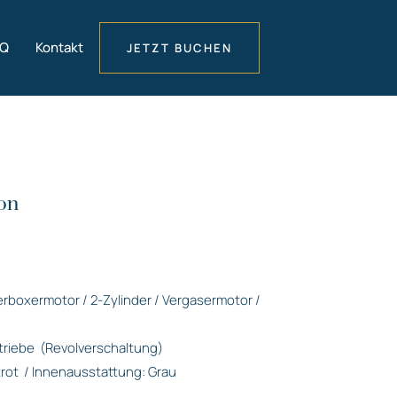
AQ
Kontakt
JETZT BUCHEN
on
derboxermotor / 2-Zylinder / Vergasermotor /
triebe
(Revolverschaltung)
rot
/ Innenausstattung: Grau