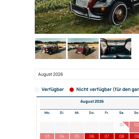
Verfügbar
Nicht verfügbar (für den ga
August 2026
Mo.
Di.
Mi.
Do.
Fr.
Sa.
So
01
0
03
04
05
06
07
08
0