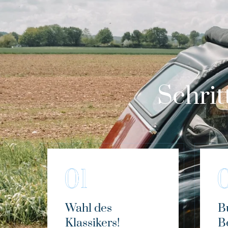
Schrit
Wahl des
B
Klassikers!
B