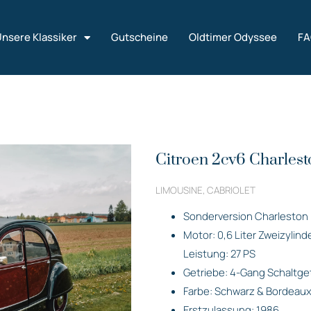
nsere Klassiker
Gutscheine
Oldtimer Odyssee
F
Citroen 2cv6 Charlest
LIMOUSINE, CABRIOLET
Sonderversion Charleston
Motor: 0,6 Liter Zweizylin
Leistung: 27 PS
Getriebe: 4-Gang Schaltge
Farbe: Schwarz & Bordeaux
Erstzulassung: 1986