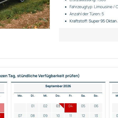
Fahrzeugtyp: Limousine / C
Anzahl der Türen: 5
Kraftstoff: Super 95 Oktan 
nzen Tag, stündliche Verfügbarkeit prüfen)
September 2026
.
Mo.
Di.
Mi.
Do.
Fr.
Sa.
So.
M
2
01
02
03
04
05
06
9
07
08
09
10
11
12
13