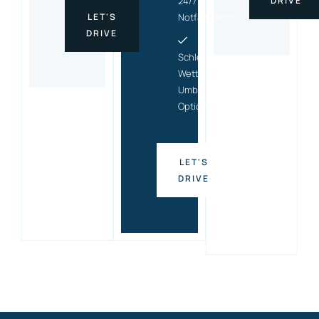
24/7
DRIVE
LET'S
Notfalldienst
DRIVE
Schlecht-
Wetter-
Umbuchungs
Option
LET'S
DRIVE