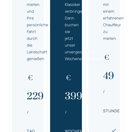
mieten
Klassiker
mit
und
verbringen?
einem
Ihre
Dann
erfahrenen
persönliche
buchen
Chauffeur
Fahrt
sie
zu
durch
jetzt
mieten.
die
unser
Landschaft
unvergessliches
€
genießen.
Wochenendangebot.
49
€
€
/
229
399
STUNDE
/
/
TAG
WOCHENENDE