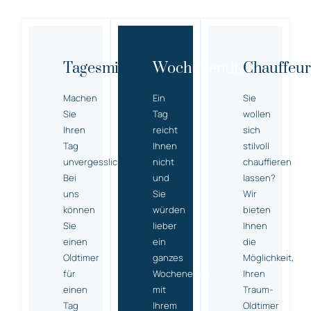
Tagesmiete
Wochenendmiete
Chauffeur
Machen
Ein
Sie
Sie
Tag
wollen
Ihren
reicht
sich
Tag
Ihnen
stilvoll
unvergesslich!
nicht
chauffieren
Bei
und
lassen?
uns
Sie
Wir
können
würden
bieten
Sie
lieber
Ihnen
einen
ein
die
Oldtimer
ganzes
Möglichkeit,
für
Wochenende
Ihren
einen
mit
Traum-
Tag
Ihrem
Oldtimer