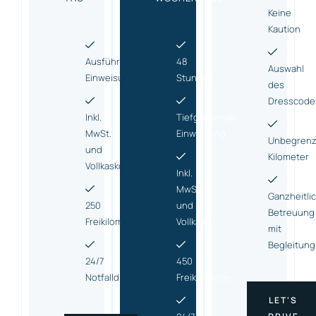
Keine
Kaution
Ausführliche
48
Auswahl
Einweisung
Stunden
des
Dresscode
Inkl.
Tiefgreifende
MwSt.
Einweisung
Unbegrenz
und
Kilometer
Vollkasko
Inkl.
MwSt.
Ganzheitli
250
und
Betreuung
Freikilometer
Vollkasko
mit
Begleitung
24/7
450
Notfalldienst
Freikilometer
LET'S