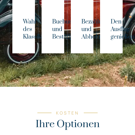
Wahl
Buchung
Bezahlung
Den
des
und
und
Ausflug
Klassikers!
Bestätigung
Abholung
genießen
KOSTEN
Ihre Optionen