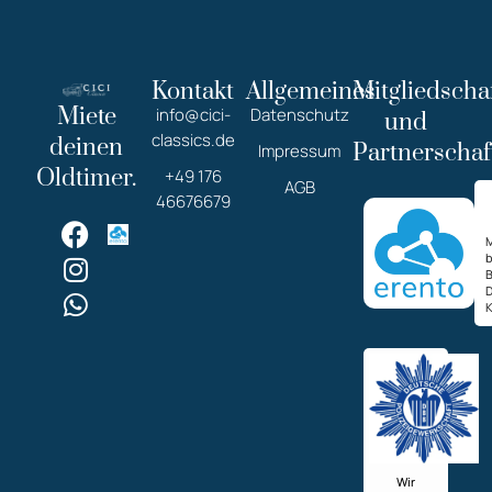
Kontakt
Allgemeines
Mitgliedscha
Miete
info@cici-
Datenschutz
und
classics.de
deinen
Partnerschaf
Impressum
Oldtimer.
+49 176
AGB
46676679
M
K
Wir