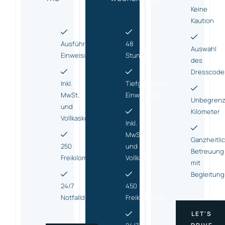
Keine
Kaution
Ausführliche
48
Auswahl
Einweisung
Stunden
des
Dresscode
Inkl.
Tiefgreifende
MwSt.
Einweisung
Unbegrenz
und
Kilometer
Vollkasko
Inkl.
MwSt.
Ganzheitli
250
und
Betreuung
Freikilometer
Vollkasko
mit
Begleitung
24/7
450
Notfalldienst
Freikilometer
LET'S