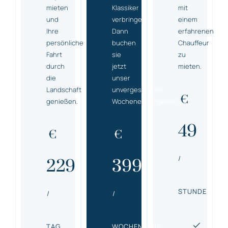
mieten
Klassiker
mit
und
verbringen?
einem
Ihre
Dann
erfahrenen
persönliche
buchen
Chauffeur
Fahrt
sie
zu
durch
jetzt
mieten.
die
unser
Landschaft
unvergessliches
€
genießen.
Wochenendangebot.
49
€
€
/
229
399
STUNDE
/
/
TAG
WOCHENENDE