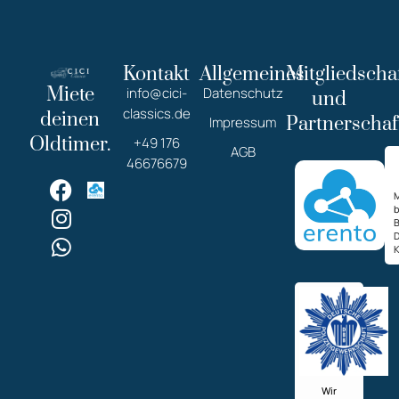
Kontakt
Allgemeines
Mitgliedscha
Miete
info@cici-
Datenschutz
und
classics.de
deinen
Partnerschaf
Impressum
Oldtimer.
+49 176
AGB
46676679
M
K
Wir