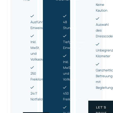
Keine
Kaution
Ausführliche
48
Auswahl
Einweisung
Stunden
des
Dresscode
Inkl.
Tiefgreifende
MwSt.
Einweisung
Unbegrenz
und
Kilometer
Vollkasko
Inkl.
MwSt.
Ganzheitli
250
und
Betreuung
Freikilometer
Vollkasko
mit
Begleitung
24/7
450
Notfalldienst
Freikilometer
LET'S