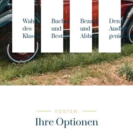
Wahl
Buchung
Bezahlung
Den
des
und
und
Ausflug
Klassikers!
Bestätigung
Abholung
genießen
KOSTEN
Ihre Optionen