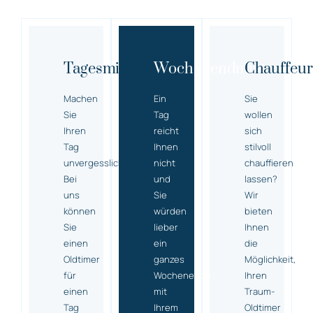
Tagesmiete
Wochenendmiete
Chauffeur
Machen
Ein
Sie
Sie
Tag
wollen
Ihren
reicht
sich
Tag
Ihnen
stilvoll
unvergesslich!
nicht
chauffieren
Bei
und
lassen?
uns
Sie
Wir
können
würden
bieten
Sie
lieber
Ihnen
einen
ein
die
Oldtimer
ganzes
Möglichkeit,
für
Wochenende
Ihren
einen
mit
Traum-
Tag
Ihrem
Oldtimer