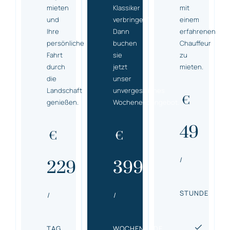
mieten
Klassiker
mit
und
verbringen?
einem
Ihre
Dann
erfahrenen
persönliche
buchen
Chauffeur
Fahrt
sie
zu
durch
jetzt
mieten.
die
unser
Landschaft
unvergessliches
€
genießen.
Wochenendangebot.
49
€
€
/
229
399
STUNDE
/
/
TAG
WOCHENENDE