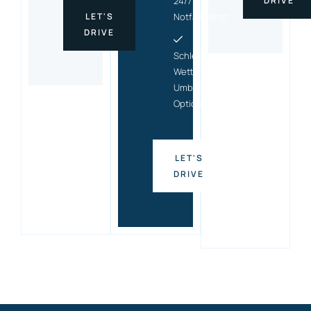
24/7
DRIVE
LET'S
Notfalldienst
DRIVE
Schlecht-
Wetter-
Umbuchungs
Option
LET'S
DRIVE