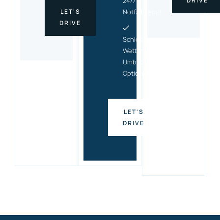
24/7
DRIVE
LET'S
Notfalldienst
DRIVE
Schlecht-
Wetter-
Umbuchungs
Option
LET'S
DRIVE