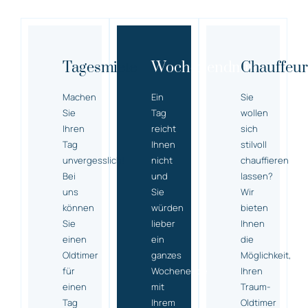
Tagesmiete
Wochenendmiete
Chauffeur
Machen
Ein
Sie
Sie
Tag
wollen
Ihren
reicht
sich
Tag
Ihnen
stilvoll
unvergesslich!
nicht
chauffieren
Bei
und
lassen?
uns
Sie
Wir
können
würden
bieten
Sie
lieber
Ihnen
einen
ein
die
Oldtimer
ganzes
Möglichkeit,
für
Wochenende
Ihren
einen
mit
Traum-
Tag
Ihrem
Oldtimer