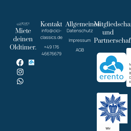
Kontakt
Allgemeines
Mitgliedscha
Miete
info@cici-
Datenschutz
und
classics.de
deinen
Partnerschaf
Impressum
Oldtimer.
+49 176
AGB
46676679
M
K
Wir