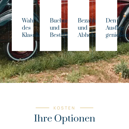
Wahl
Buchung
Bezahlung
Den
des
und
und
Ausflug
Klassikers!
Bestätigung
Abholung
genießen
KOSTEN
Ihre Optionen