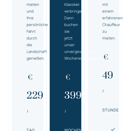
mieten
Klassiker
mit
und
verbringen?
einem
Ihre
Dann
erfahrenen
persönliche
buchen
Chauffeur
Fahrt
sie
zu
durch
jetzt
mieten.
die
unser
Landschaft
unvergessliches
€
genießen.
Wochenendangebot.
49
€
€
/
229
399
STUNDE
/
/
TAG
WOCHENENDE