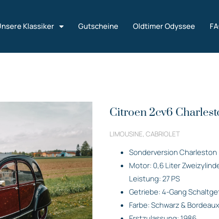
nsere Klassiker
Gutscheine
Oldtimer Odyssee
F
Citroen 2cv6 Charlest
LIMOUSINE, CABRIOLET
Sonderversion Charleston
Motor: 0,6 Liter Zweizylin
Leistung: 27 PS
Getriebe: 4-Gang Schaltge
Farbe: Schwarz & Bordeaux
Erstzulassung: 1986