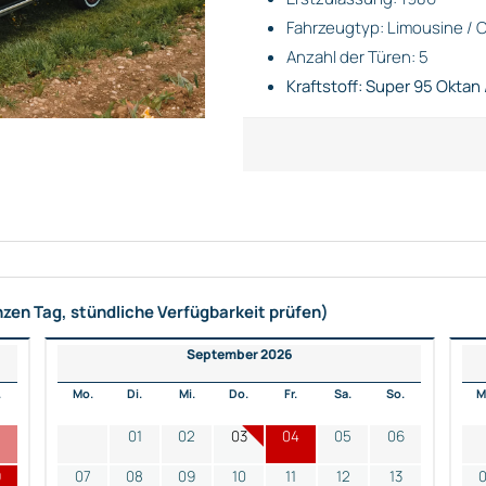
Fahrzeugtyp: Limousine / C
Anzahl der Türen: 5
Kraftstoff: Super 95 Oktan 
nzen Tag, stündliche Verfügbarkeit prüfen)
September 2026
.
Mo.
Di.
Mi.
Do.
Fr.
Sa.
So.
M
2
01
02
03
04
05
06
9
07
08
09
10
11
12
13