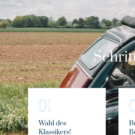
Schrit
Wahl des
B
Klassikers!
B