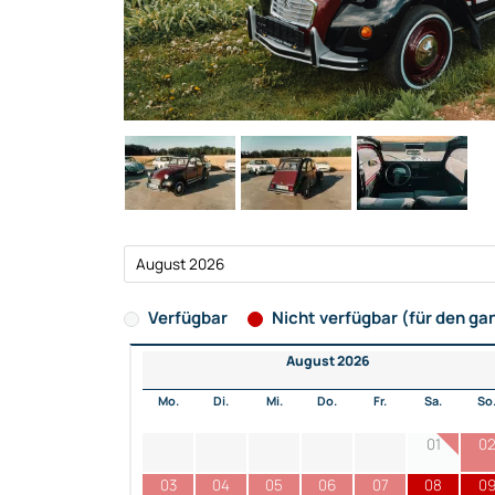
Verfügbar
Nicht verfügbar (für den ga
August 2026
Mo.
Di.
Mi.
Do.
Fr.
Sa.
So
01
0
03
04
05
06
07
08
0