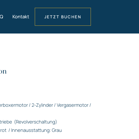
AQ
Kontakt
JETZT BUCHEN
on
derboxermotor / 2-Zylinder / Vergasermotor /
triebe
(Revolverschaltung)
rot
/ Innenausstattung: Grau