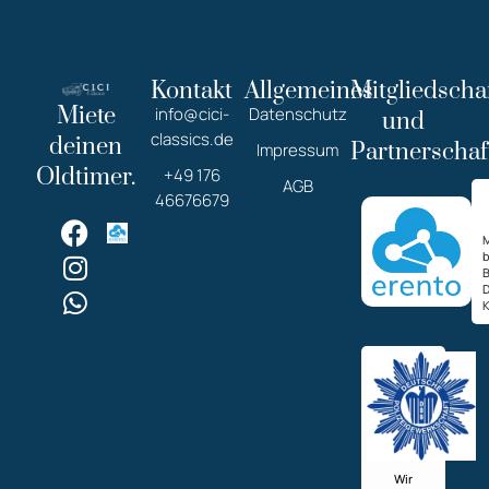
Kontakt
Allgemeines
Mitgliedscha
Miete
info@cici-
Datenschutz
und
classics.de
deinen
Partnerschaf
Impressum
Oldtimer.
+49 176
AGB
46676679
M
K
Wir