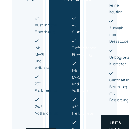
Keine
Kaution
Ausführliche
48
Auswahl
Einweisung
Stunden
des
Dresscode
Inkl.
Tiefgreifende
MwSt.
Einweisung
Unbegrenz
und
Kilometer
Vollkasko
Inkl.
MwSt.
Ganzheitli
250
und
Betreuung
Freikilometer
Vollkasko
mit
Begleitung
24/7
450
Notfalldienst
Freikilometer
LET'S