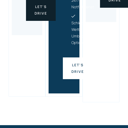
24/7
DRIVE
LET'S
Notfalldienst
DRIVE
Schlecht-
Wetter-
Umbuchungs
Option
LET'S
DRIVE