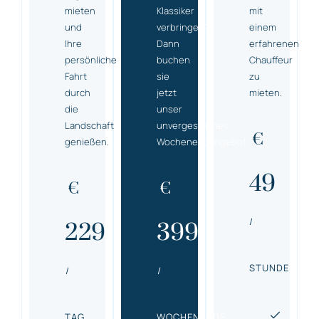
mieten
Klassiker
mit
und
verbringen?
einem
Ihre
Dann
erfahrenen
persönliche
buchen
Chauffeur
Fahrt
sie
zu
durch
jetzt
mieten.
die
unser
Landschaft
unvergessliches
€
genießen.
Wochenendangebot.
49
€
€
/
229
399
STUNDE
/
/
TAG
WOCHENENDE