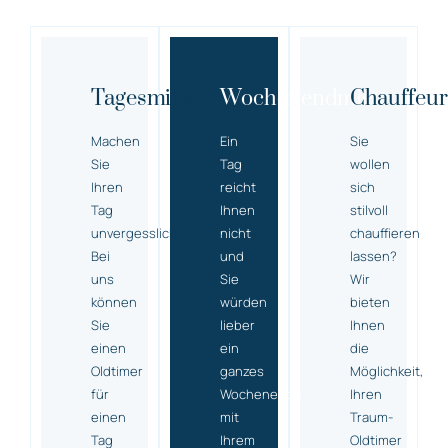
Tagesmiete
Wochenendmiete
Chauffeur
Machen
Ein
Sie
Sie
Tag
wollen
Ihren
reicht
sich
Tag
Ihnen
stilvoll
unvergesslich!
nicht
chauffieren
Bei
und
lassen?
uns
Sie
Wir
können
würden
bieten
Sie
lieber
Ihnen
einen
ein
die
Oldtimer
ganzes
Möglichkeit,
für
Wochenende
Ihren
einen
mit
Traum-
Tag
Ihrem
Oldtimer