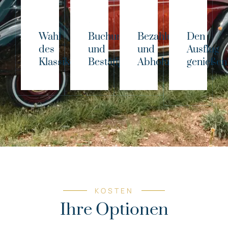
Wahl
Buchung
Bezahlung
Den
des
und
und
Ausflug
Klassikers!
Bestätigung
Abholung
genießen
KOSTEN
Ihre Optionen