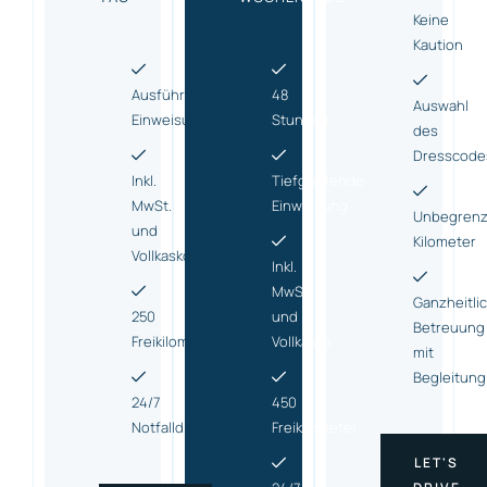
Keine
Kaution
Ausführliche
48
Auswahl
Einweisung
Stunden
des
Dresscode
Inkl.
Tiefgreifende
MwSt.
Einweisung
Unbegrenz
und
Kilometer
Vollkasko
Inkl.
MwSt.
Ganzheitli
250
und
Betreuung
Freikilometer
Vollkasko
mit
Begleitung
24/7
450
Notfalldienst
Freikilometer
LET'S