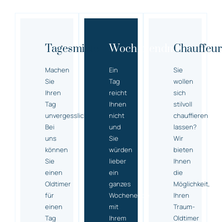
Tagesmiete
Wochenendmiete
Chauffeur
Machen
Ein
Sie
Sie
Tag
wollen
Ihren
reicht
sich
Tag
Ihnen
stilvoll
unvergesslich!
nicht
chauffieren
Bei
und
lassen?
uns
Sie
Wir
können
würden
bieten
Sie
lieber
Ihnen
einen
ein
die
Oldtimer
ganzes
Möglichkeit,
für
Wochenende
Ihren
einen
mit
Traum-
Tag
Ihrem
Oldtimer