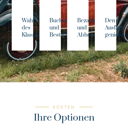
Wahl
Buchung
Bezahlung
Den
des
und
und
Ausflug
Klassikers!
Bestätigung
Abholung
genießen
KOSTEN
Ihre Optionen