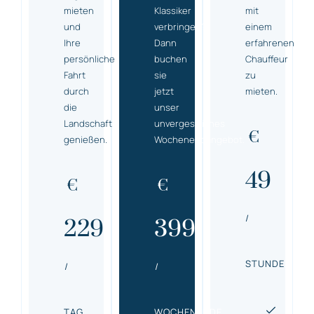
mieten
Klassiker
mit
und
verbringen?
einem
Ihre
Dann
erfahrenen
persönliche
buchen
Chauffeur
Fahrt
sie
zu
durch
jetzt
mieten.
die
unser
Landschaft
unvergessliches
€
genießen.
Wochenendangebot.
49
€
€
/
229
399
STUNDE
/
/
TAG
WOCHENENDE