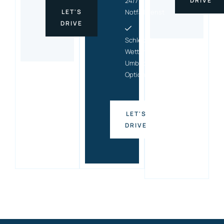
24/7
DRIVE
LET'S
Notfalldienst
DRIVE
Schlecht-
Wetter-
Umbuchungs
Option
LET'S
DRIVE