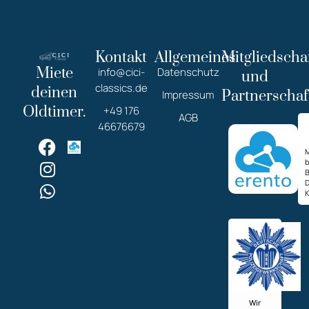
Kontakt
Allgemeines
Mitgliedscha
Miete
info@cici-
Datenschutz
und
classics.de
deinen
Partnerschaf
Impressum
Oldtimer.
+49 176
AGB
46676679
M
K
Wir