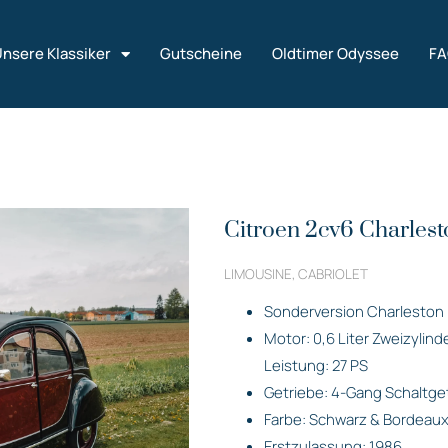
nsere Klassiker
Gutscheine
Oldtimer Odyssee
F
Citroen 2cv6 Charlest
LIMOUSINE, CABRIOLET
Sonderversion Charleston
Motor: 0,6 Liter Zweizylin
Leistung: 27 PS
Getriebe: 4-Gang Schaltge
Farbe: Schwarz & Bordeaux
Erstzulassung: 1986