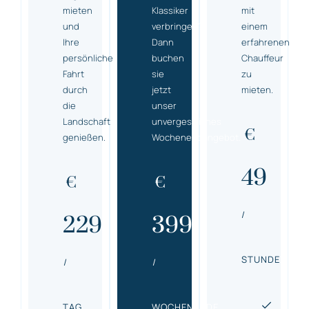
mieten
Klassiker
mit
und
verbringen?
einem
Ihre
Dann
erfahrenen
persönliche
buchen
Chauffeur
Fahrt
sie
zu
durch
jetzt
mieten.
die
unser
Landschaft
unvergessliches
€
genießen.
Wochenendangebot.
49
€
€
/
229
399
STUNDE
/
/
TAG
WOCHENENDE