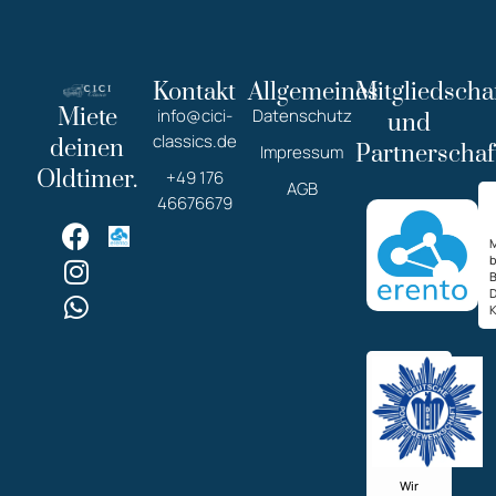
Kontakt
Allgemeines
Mitgliedscha
Miete
info@cici-
Datenschutz
und
classics.de
deinen
Partnerschaf
Impressum
Oldtimer.
+49 176
AGB
46676679
M
K
Wir