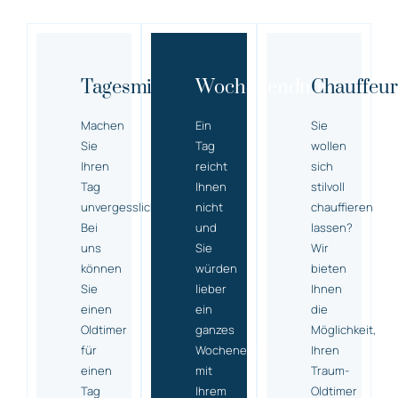
Tagesmiete
Wochenendmiete
Chauffeur
Machen
Ein
Sie
Sie
Tag
wollen
Ihren
reicht
sich
Tag
Ihnen
stilvoll
unvergesslich!
nicht
chauffieren
Bei
und
lassen?
uns
Sie
Wir
können
würden
bieten
Sie
lieber
Ihnen
einen
ein
die
Oldtimer
ganzes
Möglichkeit,
für
Wochenende
Ihren
einen
mit
Traum-
Tag
Ihrem
Oldtimer