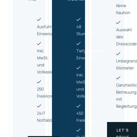
Keine
Kaution
Ausführliche
48
Auswahl
Einweisung
Stunden
des
Dresscode
Inkl.
Tiefgreifende
MwSt.
Einweisung
Unbegrenz
und
Kilometer
Vollkasko
Inkl.
MwSt.
Ganzheitli
250
und
Betreuung
Freikilometer
Vollkasko
mit
Begleitung
24/7
450
Notfalldienst
Freikilometer
LET'S