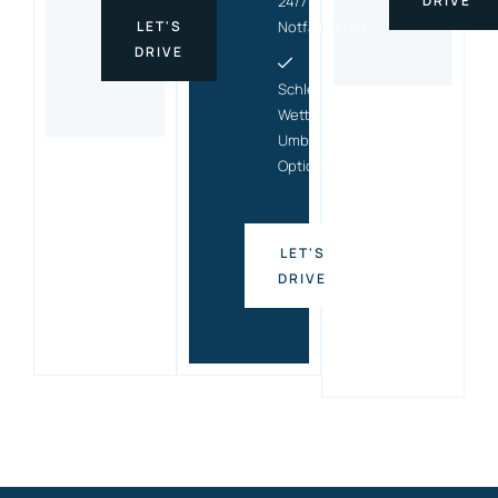
24/7
DRIVE
LET'S
Notfalldienst
DRIVE
Schlecht-
Wetter-
Umbuchungs
Option
LET'S
DRIVE