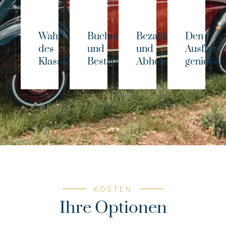
Wahl
Buchung
Bezahlung
Den
des
und
und
Ausflug
Klassikers!
Bestätigung
Abholung
genießen
KOSTEN
Ihre Optionen