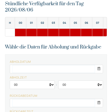
Stündliche Verfügbarkeit für den Tag
2026/08/06
H
00
01
02
03
04
05
06
07
08
Wähle die Daten für Abholung und Rückgabe
ABHOLDATUM
ABHOLZEIT
:
RÜCKGABEDATUM
RÜCKGABEZEIT