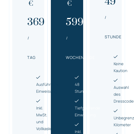
49
€
€
/
369
599
STUNDE
/
/
TAG
WOCHENENDE
Keine
Kaution
Ausführliche
48
Auswahl
Einweisung
Stunden
des
Dresscode
Inkl.
Tiefgreifende
MwSt.
Einweisung
Unbegrenz
und
Kilometer
Vollkasko
Inkl.