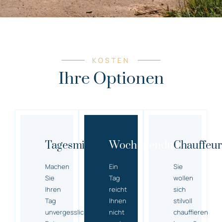
KOSTEN
Ihre Optionen
Tagesmiete
Wochenendmiete
Chauffeur
Machen
Ein
Sie
Sie
Tag
wollen
Ihren
reicht
sich
Tag
Ihnen
stilvoll
unvergesslich!
nicht
chauffieren