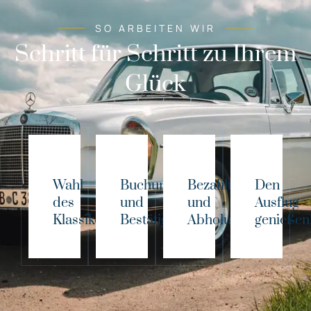
SO ARBEITEN WIR
Schritt für Schritt zu Ihrem
Glück
Wahl
Buchung
Bezahlung
Den
des
und
und
Ausflug
Klassikers!
Bestätigung
Abholung
genießen