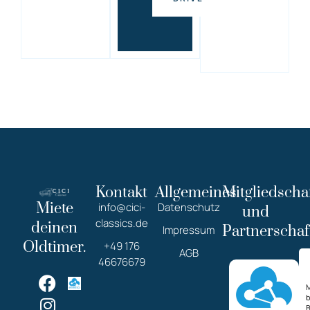
Kontakt
Allgemeines
Mitgliedscha
Miete
info@cici-
Datenschutz
und
classics.de
deinen
Partnerschaf
Impressum
Oldtimer.
+49 176
AGB
46676679
M