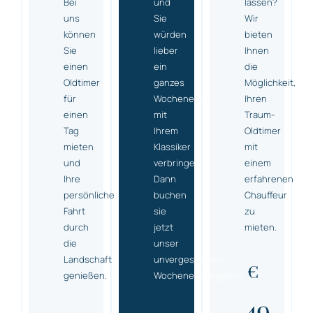
Bei
und
lassen?
uns
Sie
Wir
können
würden
bieten
Sie
lieber
Ihnen
einen
ein
die
Oldtimer
ganzes
Möglichkeit,
für
Wochenende
Ihren
einen
mit
Traum-
Tag
Ihrem
Oldtimer
mieten
Klassiker
mit
und
verbringen?
einem
Ihre
Dann
erfahrenen
persönliche
buchen
Chauffeur
Fahrt
sie
zu
durch
jetzt
mieten.
die
unser
Landschaft
unvergessliches
€
genießen.
Wochenendangebot.