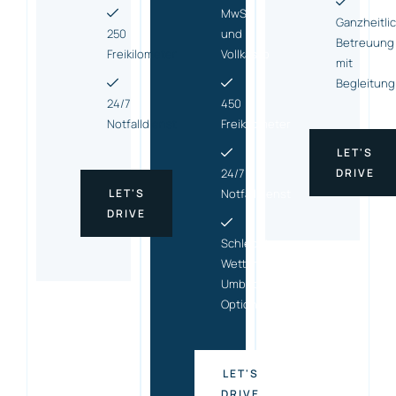
MwSt.
Ganzheitli
250
und
Betreuung
Freikilometer
Vollkasko
mit
Begleitung
24/7
450
Notfalldienst
Freikilometer
LET'S
24/7
DRIVE
LET'S
Notfalldienst
DRIVE
Schlecht-
Wetter-
Umbuchungs
Option
LET'S
DRIVE