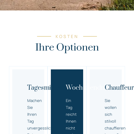
KOSTEN
Ihre Optionen
Tagesmiete
Wochenendmiete
Chauffeur
Machen
Ein
Sie
Sie
Tag
wollen
Ihren
reicht
sich
Tag
Ihnen
stilvoll
unvergesslich!
nicht
chauffieren