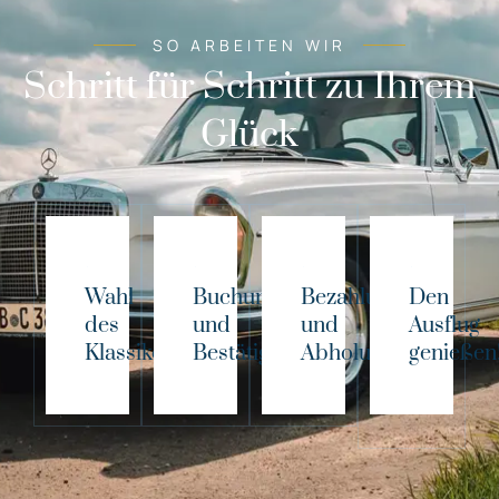
SO ARBEITEN WIR
Schritt für Schritt zu Ihrem
Glück
Wahl
Buchung
Bezahlung
Den
des
und
und
Ausflug
Klassikers!
Bestätigung
Abholung
genießen