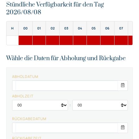
Stündliche Verfügbarkeit für den Tag
2026/08/08
H
00
01
02
03
04
05
06
07
08
Wähle die Daten für Abholung und Rückgabe
ABHOLDATUM
ABHOLZEIT
:
RÜCKGABEDATUM
RÜCKGABEZEIT