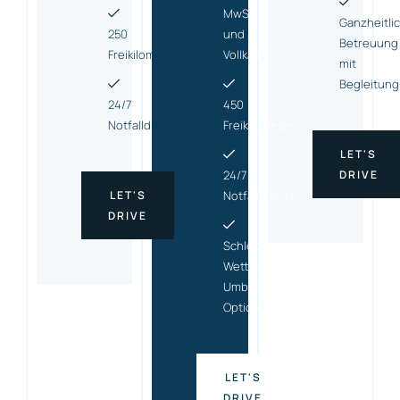
MwSt.
Ganzheitli
250
und
Betreuung
Freikilometer
Vollkasko
mit
Begleitung
24/7
450
Notfalldienst
Freikilometer
LET'S
24/7
DRIVE
LET'S
Notfalldienst
DRIVE
Schlecht-
Wetter-
Umbuchungs
Option
LET'S
DRIVE