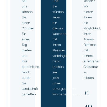
Bei
und
lassen?
uns
Sie
Wir
können
würden
bieten
Sie
lieber
Ihnen
einen
ein
die
Oldtimer
ganzes
Möglichkeit,
für
Wochenende
Ihren
einen
mit
Traum-
Tag
Ihrem
Oldtimer
mieten
Klassiker
mit
und
verbringen?
einem
Ihre
Dann
erfahrenen
persönliche
buchen
Chauffeur
Fahrt
sie
zu
durch
jetzt
mieten.
die
unser
Landschaft
unvergessliches
€
genießen.
Wochenendangebot.