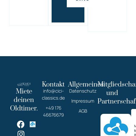
Kontakt
Allgemeines
Mitgliedscha
Miete
info@cici-
Datenschutz
und
classics.de
deinen
Partnerschaf
Impressum
Oldtimer.
+49 176
AGB
46676679
M