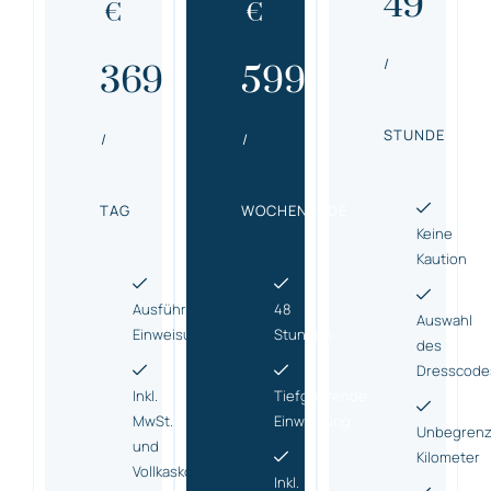
49
€
€
/
369
599
STUNDE
/
/
TAG
WOCHENENDE
Keine
Kaution
Ausführliche
48
Auswahl
Einweisung
Stunden
des
Dresscode
Inkl.
Tiefgreifende
MwSt.
Einweisung
Unbegrenz
und
Kilometer
Vollkasko
Inkl.