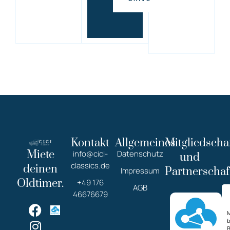
Kontakt
Allgemeines
Mitgliedscha
Miete
info@cici-
Datenschutz
und
classics.de
deinen
Partnerschaf
Impressum
Oldtimer.
+49 176
AGB
46676679
M