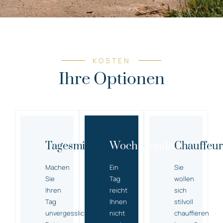
KOSTEN
Ihre Optionen
Tagesmiete
Wochenendmiete
Chauffeur
Machen
Ein
Sie
Sie
Tag
wollen
Ihren
reicht
sich
Tag
Ihnen
stilvoll
unvergesslich!
nicht
chauffieren