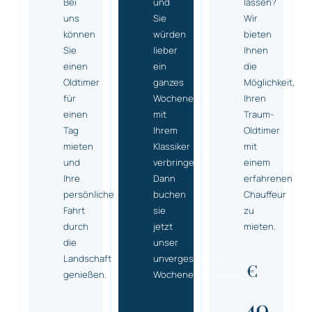
Bei
und
lassen?
uns
Sie
Wir
können
würden
bieten
Sie
lieber
Ihnen
einen
ein
die
Oldtimer
ganzes
Möglichkeit,
für
Wochenende
Ihren
einen
mit
Traum-
Tag
Ihrem
Oldtimer
mieten
Klassiker
mit
und
verbringen?
einem
Ihre
Dann
erfahrenen
persönliche
buchen
Chauffeur
Fahrt
sie
zu
durch
jetzt
mieten.
die
unser
Landschaft
unvergessliches
€
genießen.
Wochenendangebot.