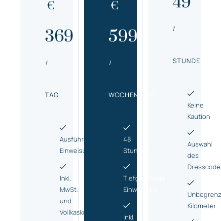
49
€
€
/
369
599
STUNDE
/
/
TAG
WOCHENENDE
Keine
Kaution
Ausführliche
48
Auswahl
Einweisung
Stunden
des
Dresscode
Inkl.
Tiefgreifende
MwSt.
Einweisung
Unbegrenz
und
Kilometer
Vollkasko
Inkl.