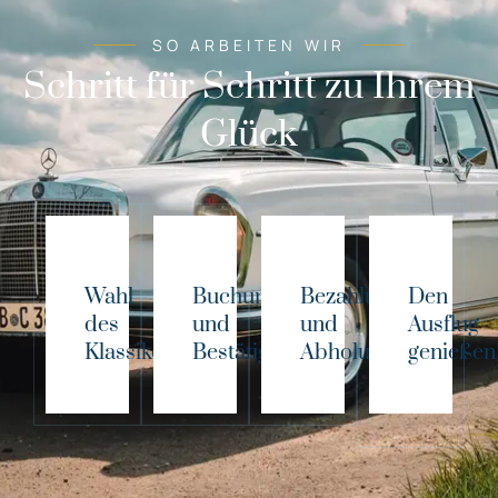
SO ARBEITEN WIR
Schritt für Schritt zu Ihrem
Glück
Wahl
Buchung
Bezahlung
Den
des
und
und
Ausflug
Klassikers!
Bestätigung
Abholung
genießen