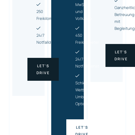
MwSt.
Ganzheitli
250
und
Betreuung
Freikilometer
Vollkasko
mit
Begleitung
24/7
450
Notfalldienst
Freikilometer
LET'S
24/7
DRIVE
LET'S
Notfalldienst
DRIVE
Schlecht-
Wetter-
Umbuchungs
Option
LET'S
DRIVE