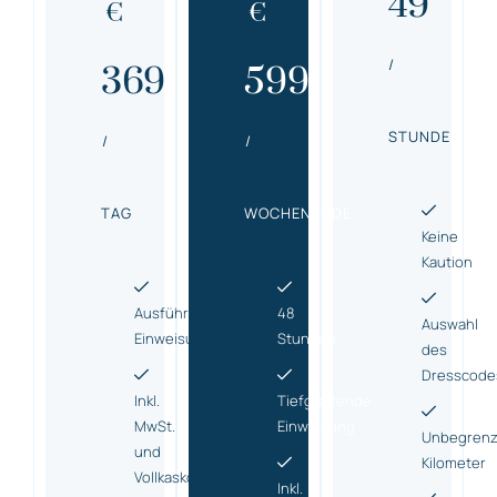
49
€
€
/
369
599
STUNDE
/
/
TAG
WOCHENENDE
Keine
Kaution
Ausführliche
48
Auswahl
Einweisung
Stunden
des
Dresscode
Inkl.
Tiefgreifende
MwSt.
Einweisung
Unbegrenz
und
Kilometer
Vollkasko
Inkl.