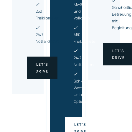
MwSt.
Ganzheitli
250
und
Betreuung
Freikilometer
Vollkasko
mit
Begleitung
24/7
450
Notfalldienst
Freikilometer
LET'S
24/7
DRIVE
LET'S
Notfalldienst
DRIVE
Schlecht-
Wetter-
Umbuchungs
Option
LET'S
DRIVE