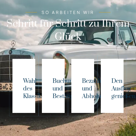
SO ARBEITEN WIR
Schritt für Schritt zu Ihrem
Glück
Wahl
Buchung
Bezahlung
Den
des
und
und
Ausflug
Klassikers!
Bestätigung
Abholung
genießen