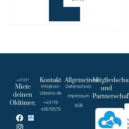
Kontakt
Allgemeines
Mitgliedscha
Miete
info@cici-
Datenschutz
und
classics.de
deinen
Partnerschaf
Impressum
Oldtimer.
+49 176
AGB
46676679
M