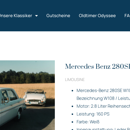
nsere Klassiker
Gutscheine
Oldtimer Odyssee
F
Mercedes Benz 280S
LIMOUSINE
Mercedes-Benz 280SE W108
Bezeichnung W108 / Leistu
Motor: 2.8 Liter Reihensech
Leistung: 160 PS
Farbe: Weiß
Innenausstattung: Leder 