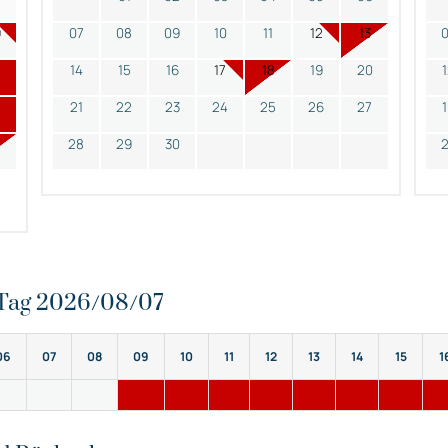
9
07
08
09
10
11
12
13
14
15
16
17
18
19
20
21
22
23
24
25
26
27
28
29
30
n Tag 2026/08/07
06
07
08
09
10
11
12
13
14
15
1