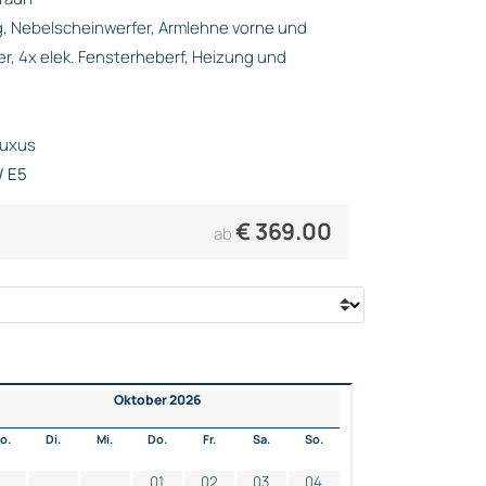
, Nebelscheinwerfer, Armlehne vorne und
er, 4x elek. Fensterheberf, Heizung und
Luxus
/ E5
€
369.00
ab
Oktober 2026
o.
Di.
Mi.
Do.
Fr.
Sa.
So.
01
02
03
04