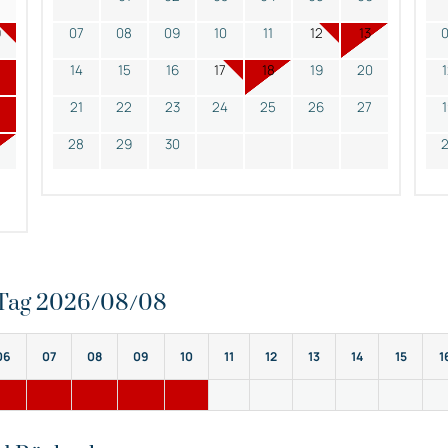
9
07
08
09
10
11
12
13
14
15
16
17
18
19
20
21
22
23
24
25
26
27
28
29
30
n Tag 2026/08/08
06
07
08
09
10
11
12
13
14
15
1