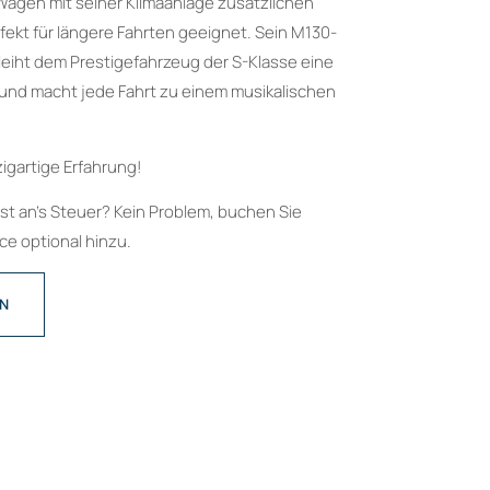
Wagen mit seiner Klimaanlage zusätzlichen
rfekt für längere Fahrten geeignet. Sein M130-
eiht dem Prestigefahrzeug der S-Klasse eine
t und macht jede Fahrt zu einem musikalischen
zigartige Erfahrung!
bst an’s Steuer? Kein Problem, buchen Sie
e optional hinzu.
EN