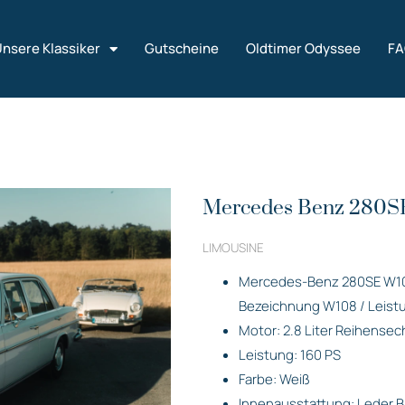
nsere Klassiker
Gutscheine
Oldtimer Odyssee
F
Mercedes Benz 280S
LIMOUSINE
Mercedes-Benz 280SE W108
Bezeichnung W108 / Leistu
Motor: 2.8 Liter Reihensech
Leistung: 160 PS
Farbe: Weiß
Innenausstattung: Leder 