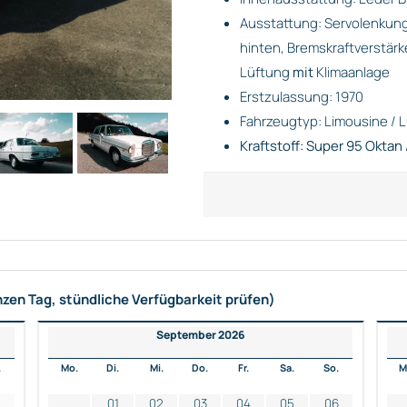
Ausstattung: Servolenkung
hinten, Bremskraftverstärk
Lüftung
mit
Klimaanlage
Erstzulassung: 1970
Fahrzeugtyp: Limousine / 
Kraftstoff: Super 95 Oktan 
nzen Tag, stündliche Verfügbarkeit prüfen)
September 2026
.
Mo.
Di.
Mi.
Do.
Fr.
Sa.
So.
M
2
01
02
03
04
05
06