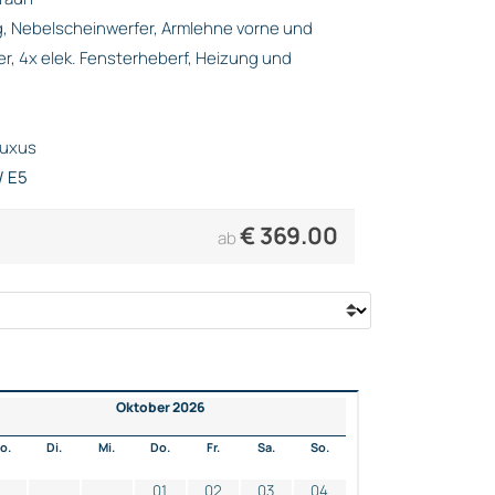
, Nebelscheinwerfer, Armlehne vorne und
er, 4x elek. Fensterheberf, Heizung und
Luxus
/ E5
€
369.00
ab
Oktober 2026
o.
Di.
Mi.
Do.
Fr.
Sa.
So.
01
02
03
04