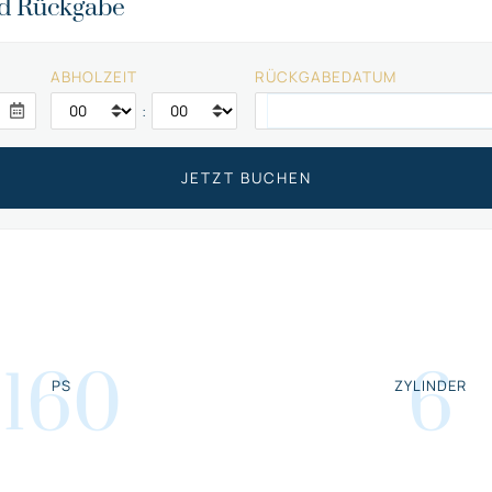
nd Rückgabe
ABHOLZEIT
RÜCKGABEDATUM
:
160
6
PS
ZYLINDER