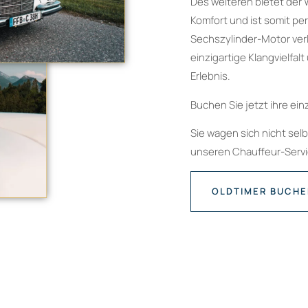
Des weiteren bietet der 
Komfort und ist somit pe
Sechszylinder-Motor verl
einzigartige Klangvielfal
Erlebnis.
Buchen Sie jetzt ihre ein
Sie wagen sich nicht sel
unseren Chauffeur-Servic
OLDTIMER BUCH