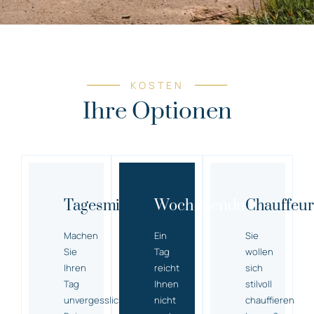
KOSTEN
Ihre Optionen
Tagesmiete
Wochenendmiete
Chauffeur
Machen
Ein
Sie
Sie
Tag
wollen
Ihren
reicht
sich
Tag
Ihnen
stilvoll
unvergesslich!
nicht
chauffieren