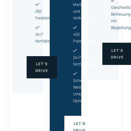
MwSt.
Ganzheitli
250
und
Betreuung
Freikilometer
Vollkasko
mit
Begleitung
24/7
450
Notfalldienst
Freikilometer
LET'S
24/7
DRIVE
LET'S
Notfalldienst
DRIVE
Schlecht-
Wetter-
Umbuchungs
Option
LET'S
DRIVE