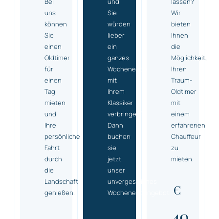
Bei
und
lassen?
uns
Sie
Wir
können
würden
bieten
Sie
lieber
Ihnen
einen
ein
die
Oldtimer
ganzes
Möglichkeit,
für
Wochenende
Ihren
einen
mit
Traum-
Tag
Ihrem
Oldtimer
mieten
Klassiker
mit
und
verbringen?
einem
Ihre
Dann
erfahrenen
persönliche
buchen
Chauffeur
Fahrt
sie
zu
durch
jetzt
mieten.
die
unser
Landschaft
unvergessliches
€
genießen.
Wochenendangebot.