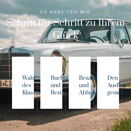
SO ARBEITEN WIR
Schritt für Schritt zu Ihrem
Glück
Wahl
Buchung
Bezahlung
Den
des
und
und
Ausflug
Klassikers!
Bestätigung
Abholung
genießen