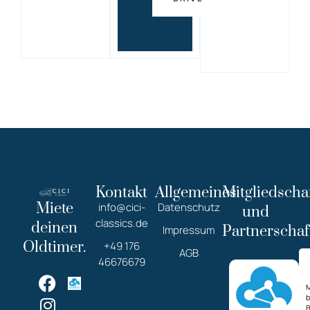
Kontakt
Allgemeines
Mitgliedscha
Miete
info@cici-
Datenschutz
und
classics.de
deinen
Partnerschaf
Impressum
Oldtimer.
+49 176
AGB
46676679
M