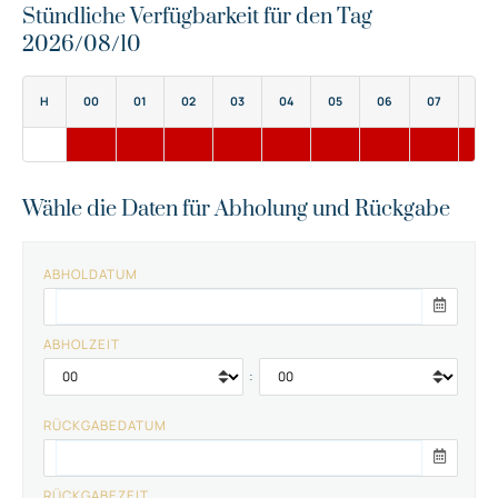
Stündliche Verfügbarkeit für den Tag
2026/08/10
H
00
01
02
03
04
05
06
07
08
Wähle die Daten für Abholung und Rückgabe
ABHOLDATUM
ABHOLZEIT
:
RÜCKGABEDATUM
RÜCKGABEZEIT