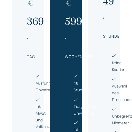
49
€
€
/
369
599
STUNDE
/
/
TAG
WOCHENENDE
Keine
Kaution
Ausführliche
48
Auswahl
Einweisung
Stunden
des
Dresscode
Inkl.
Tiefgreifende
MwSt.
Einweisung
Unbegrenz
und
Kilometer
Vollkasko
Inkl.