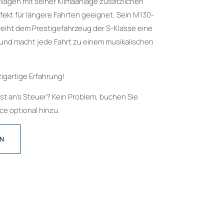
Wagen mit seiner Klimaanlage zusätzlichen
rfekt für längere Fahrten geeignet. Sein M130-
eiht dem Prestigefahrzeug der S-Klasse eine
t und macht jede Fahrt zu einem musikalischen
zigartige Erfahrung!
bst an’s Steuer? Kein Problem, buchen Sie
e optional hinzu.
EN