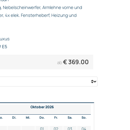
, Nebelscheinwerfer, Armlehne vorne und
er, 4x elek. Fensterheberf, Heizung und
Luxus
/ E5
€
369.00
ab
Oktober 2026
o.
Di.
Mi.
Do.
Fr.
Sa.
So.
01
02
03
04