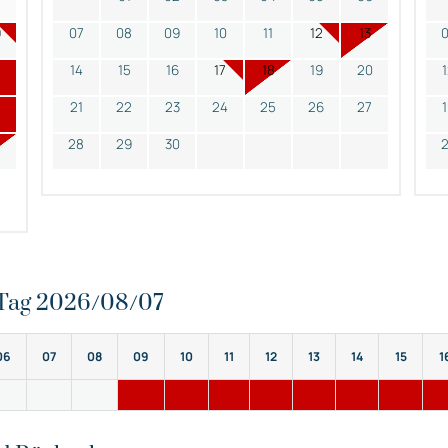
9
07
08
09
10
11
12
13
14
15
16
17
18
19
20
21
22
23
24
25
26
27
28
29
30
n Tag 2026/08/07
06
07
08
09
10
11
12
13
14
15
1