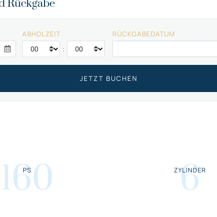
nd Rückgabe
ABHOLZEIT
RÜCKGABEDATUM
:
160
6
PS
ZYLINDER