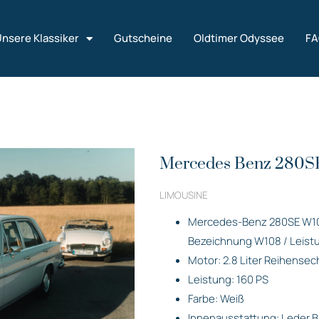
nsere Klassiker
Gutscheine
Oldtimer Odyssee
F
Mercedes Benz 280S
LIMOUSINE
Mercedes-Benz 280SE W108
Bezeichnung W108 / Leistu
Motor: 2.8 Liter Reihensech
Leistung: 160 PS
Farbe: Weiß
Innenausstattung: Leder 