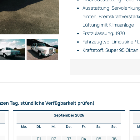
Ausstattung: Servolenkung
hinten, Bremskraftverstärk
Lüftung
mit
Klimaanlage
Erstzulassung: 1970
Fahrzeugtyp: Limousine / 
Kraftstoff: Super 95 Oktan 
nzen Tag, stündliche Verfügbarkeit prüfen)
September 2026
.
Mo.
Di.
Mi.
Do.
Fr.
Sa.
So.
M
2
01
02
03
04
05
06