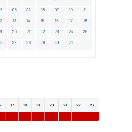
05
06
07
08
09
10
11
12
13
14
15
16
17
18
19
20
21
22
23
24
25
26
27
28
29
30
31
6
17
18
19
20
21
22
23