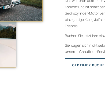
Des weiteren bietet der 
Komfort und ist somit pe
Sechszylinder-Motor verl
einzigartige Klangvielfal
Erlebnis.
Buchen Sie jetzt ihre ein
Sie wagen sich nicht sel
unseren Chauffeur-Servic
OLDTIMER BUCH