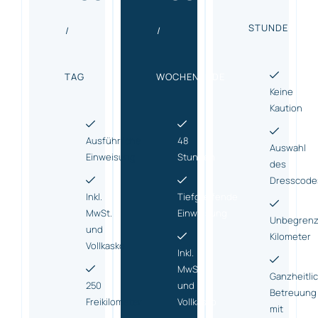
STUNDE
/
/
TAG
WOCHENENDE
Keine
Kaution
Ausführliche
48
Auswahl
Einweisung
Stunden
des
Dresscode
Inkl.
Tiefgreifende
MwSt.
Einweisung
Unbegrenz
und
Kilometer
Vollkasko
Inkl.
MwSt.
Ganzheitli
250
und
Betreuung
Freikilometer
Vollkasko
mit