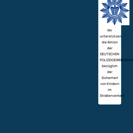
Wir
unterstützen
die Aktion
der
DEUTSCHEN
POLIZEIGEWERKSCH
bezüglich
der
Sicherheit
von Kindern
im
Straßenverkehr.