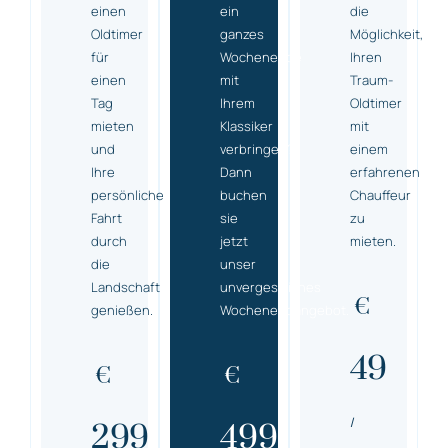
einen
ein
die
Oldtimer
ganzes
Möglichkeit,
für
Wochenende
Ihren
einen
mit
Traum-
Tag
Ihrem
Oldtimer
mieten
Klassiker
mit
und
verbringen?
einem
Ihre
Dann
erfahrenen
persönliche
buchen
Chauffeur
Fahrt
sie
zu
durch
jetzt
mieten.
die
unser
Landschaft
unvergessliches
€
genießen.
Wochenendangebot.
49
€
€
/
299
499