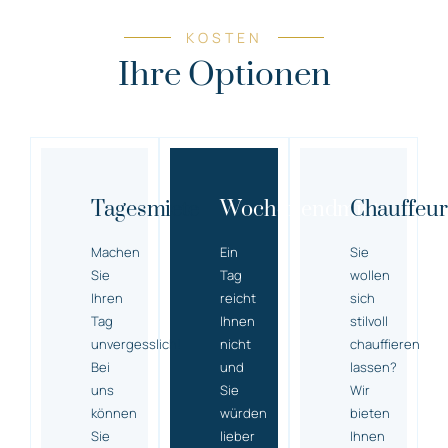
KOSTEN
Ihre Optionen
Tagesmiete
Wochenendmiete
Chauffeur
Machen
Ein
Sie
Sie
Tag
wollen
Ihren
reicht
sich
Tag
Ihnen
stilvoll
unvergesslich!
nicht
chauffieren
Bei
und
lassen?
uns
Sie
Wir
können
würden
bieten
Sie
lieber
Ihnen