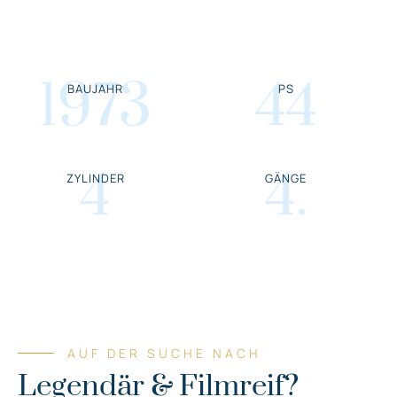
1973
44
BAUJAHR
PS
4
4
.
ZYLINDER
GÄNGE
AUF DER SUCHE NACH
Legendär & Filmreif?