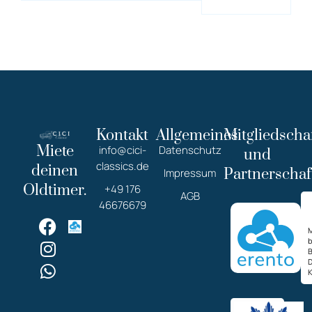
Kontakt
Allgemeines
Mitgliedscha
Miete
info@cici-
Datenschutz
und
classics.de
deinen
Partnerschaf
Impressum
Oldtimer.
+49 176
AGB
46676679
M
K