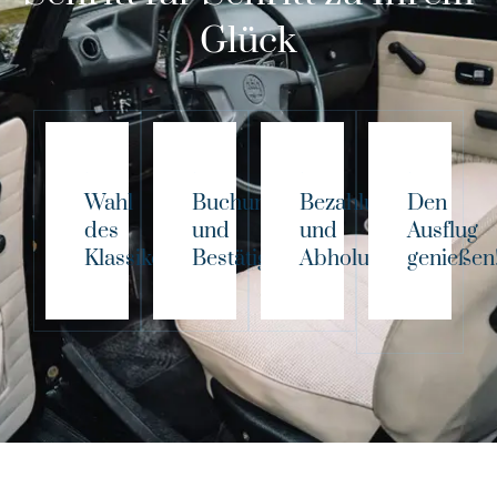
Glück
Wahl
Buchung
Bezahlung
Den
des
und
und
Ausflug
Klassikers!
Bestätigung
Abholung
genießen