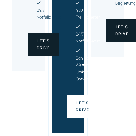
Begleitung
24/7
450
Notfalldienst
Freikilometer
LET'S
24/7
DRIVE
LET'S
Notfalldienst
DRIVE
Schlecht-
Wetter-
Umbuchungs
Option
LET'S
DRIVE