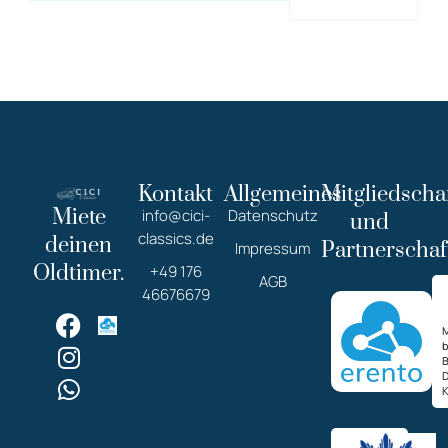
Kontakt
Allgemeines
Mitgliedscha
Miete
info@cici-
Datenschutz
und
classics.de
deinen
Partnerschaf
Impressum
Oldtimer.
+49 176
AGB
46676679
M
K