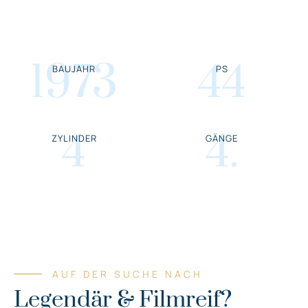
1973
44
BAUJAHR
PS
4
4
.
ZYLINDER
GÄNGE
AUF DER SUCHE NACH
Legendär & Filmreif?