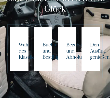
Glück
Wahl
Buchung
Bezahlung
Den
des
und
und
Ausflug
Klassikers!
Bestätigung
Abholung
genießen