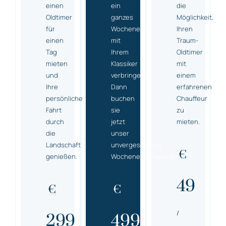
einen
ein
die
Oldtimer
ganzes
Möglichkeit,
für
Wochenende
Ihren
einen
mit
Traum-
Tag
Ihrem
Oldtimer
mieten
Klassiker
mit
und
verbringen?
einem
Ihre
Dann
erfahrenen
persönliche
buchen
Chauffeur
Fahrt
sie
zu
durch
jetzt
mieten.
die
unser
Landschaft
unvergessliches
€
genießen.
Wochenendangebot.
49
€
€
/
299
499