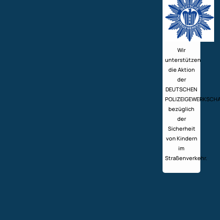
Wir
unterstützen
die Aktion
der
DEUTSCHEN
POLIZEIGEWERKSCH
bezüglich
der
Sicherheit
von Kindern
im
Straßenverkehr.