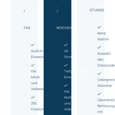
STUNDE
/
/
TAG
WOCHENENDE
Keine
Kaution
Ausführliche
48
Auswahl
Einweisung
Stunden
des
Dresscode
Inkl.
Tiefgreifende
MwSt.
Einweisung
Unbegrenz
und
Kilometer
Vollkasko
Inkl.
MwSt.
Ganzheitli
250
und
Betreuung
Freikilometer
Vollkasko
mit