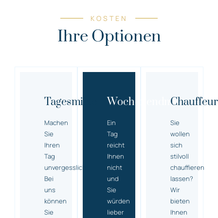
KOSTEN
Ihre Optionen
Tagesmiete
Wochenendmiete
Chauffeur
Machen
Ein
Sie
Sie
Tag
wollen
Ihren
reicht
sich
Tag
Ihnen
stilvoll
unvergesslich!
nicht
chauffieren
Bei
und
lassen?
uns
Sie
Wir
können
würden
bieten
Sie
lieber
Ihnen