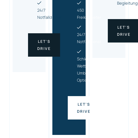
Begleitung
24/7
450
Notfalldienst
Freikilometer
LET'S
24/7
DRIVE
LET'S
Notfalldienst
DRIVE
Schlecht-
Wetter-
Umbuchungs
Option
LET'S
DRIVE