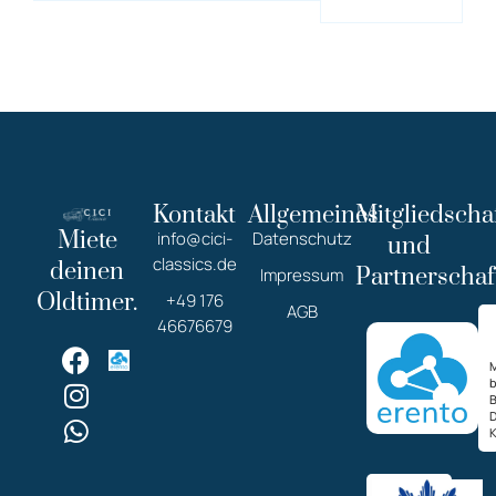
Kontakt
Allgemeines
Mitgliedscha
Miete
info@cici-
Datenschutz
und
classics.de
deinen
Partnerschaf
Impressum
Oldtimer.
+49 176
AGB
46676679
M
K