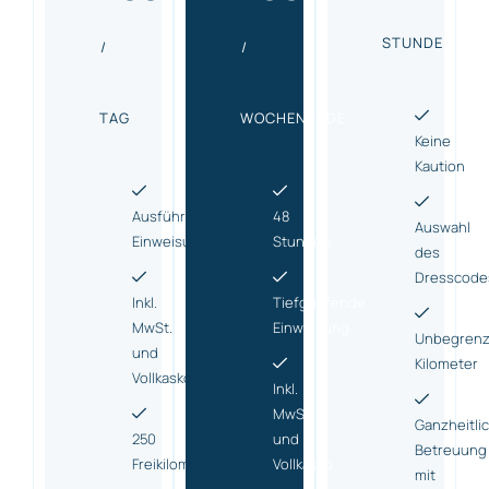
STUNDE
/
/
TAG
WOCHENENDE
Keine
Kaution
Ausführliche
48
Auswahl
Einweisung
Stunden
des
Dresscode
Inkl.
Tiefgreifende
MwSt.
Einweisung
Unbegrenz
und
Kilometer
Vollkasko
Inkl.
MwSt.
Ganzheitli
250
und
Betreuung
Freikilometer
Vollkasko
mit