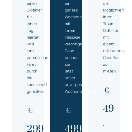
einen
ein
die
Oldtimer
ganzes
Möglichkeit,
für
Wochenende
Ihren
einen
mit
Traum-
Tag
Ihrem
Oldtimer
mieten
Klassiker
mit
und
verbringen?
einem
Ihre
Dann
erfahrenen
persönliche
buchen
Chauffeur
Fahrt
sie
zu
durch
jetzt
mieten.
die
unser
Landschaft
unvergessliches
€
genießen.
Wochenendangebot.
49
€
€
/
299
499