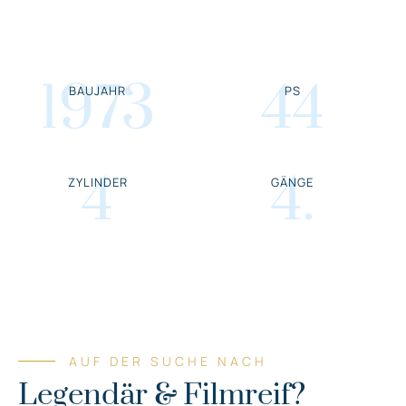
1973
44
BAUJAHR
PS
4
4
.
ZYLINDER
GÄNGE
AUF DER SUCHE NACH
Legendär & Filmreif?