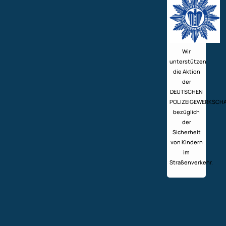
Wir
unterstützen
die Aktion
der
DEUTSCHEN
POLIZEIGEWERKSCH
bezüglich
der
Sicherheit
von Kindern
im
Straßenverkehr.