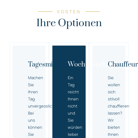
KOSTEN
Ihre Optionen
Tagesmiete
Wochenendmiete
Chauffeur
Machen
Ein
Sie
Sie
Tag
wollen
Ihren
reicht
sich
Tag
Ihnen
stilvoll
unvergesslich!
nicht
chauffieren
Bei
und
lassen?
uns
Sie
Wir
können
würden
bieten
Sie
lieber
Ihnen