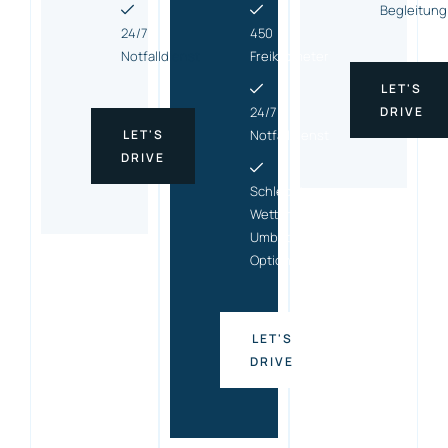
Begleitung
24/7
450
Notfalldienst
Freikilometer
LET'S
24/7
DRIVE
LET'S
Notfalldienst
DRIVE
Schlecht-
Wetter-
Umbuchungs
Option
LET'S
DRIVE