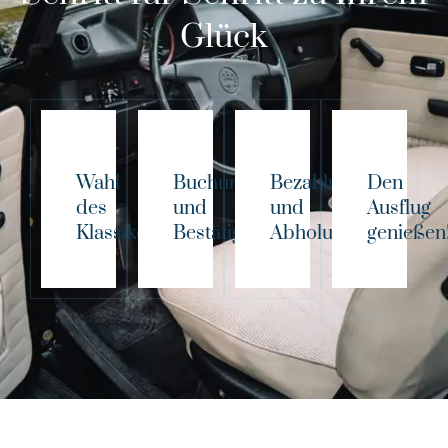
Glück
Wahl
Buchung
Bezahlung
Den
des
und
und
Ausflug
Klassikers!
Bestätigung
Abholung
genießen