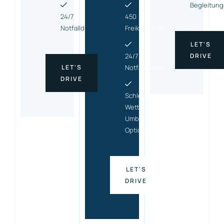
Begleitung
24/7
450
Notfalldienst
Freikilometer
LET'S
24/7
DRIVE
LET'S
Notfalldienst
DRIVE
Schlecht-
Wetter-
Umbuchungs
Option
LET'S
DRIVE