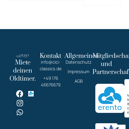
Kontakt
Allgemeines
Mitgliedscha
Miete
info@cici-
Datenschutz
und
classics.de
deinen
Partnerschaf
Impressum
Oldtimer.
+49 176
AGB
46676679
M
K