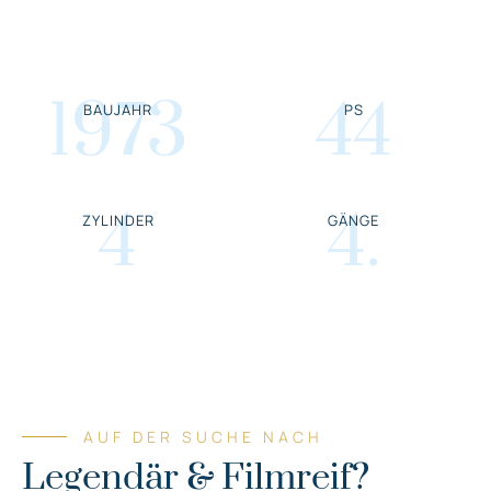
1973
44
BAUJAHR
PS
4
4
.
ZYLINDER
GÄNGE
AUF DER SUCHE NACH
Legendär & Filmreif?