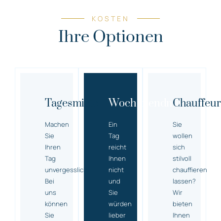
KOSTEN
Ihre Optionen
Tagesmiete
Wochenendmiete
Chauffeur
Machen
Ein
Sie
Sie
Tag
wollen
Ihren
reicht
sich
Tag
Ihnen
stilvoll
unvergesslich!
nicht
chauffieren
Bei
und
lassen?
uns
Sie
Wir
können
würden
bieten
Sie
lieber
Ihnen