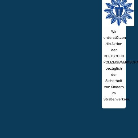
Wir
unterstützen
die Aktion
der
DEUTSCHEN
POLIZEIGEWERKSCH
bezüglich
der
Sicherheit
von Kindern
im
Straßenverkehr.