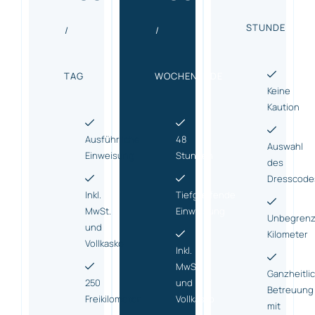
STUNDE
/
/
TAG
WOCHENENDE
Keine
Kaution
Ausführliche
48
Auswahl
Einweisung
Stunden
des
Dresscode
Inkl.
Tiefgreifende
MwSt.
Einweisung
Unbegrenz
und
Kilometer
Vollkasko
Inkl.
MwSt.
Ganzheitli
250
und
Betreuung
Freikilometer
Vollkasko
mit