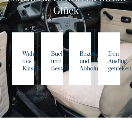
Glück
Wahl
Buchung
Bezahlung
Den
des
und
und
Ausflug
Klassikers!
Bestätigung
Abholung
genießen