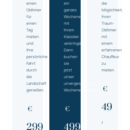
einen
ein
die
Oldtimer
ganzes
Möglichkeit,
für
Wochenende
Ihren
einen
mit
Traum-
Tag
Ihrem
Oldtimer
mieten
Klassiker
mit
und
verbringen?
einem
Ihre
Dann
erfahrenen
persönliche
buchen
Chauffeur
Fahrt
sie
zu
durch
jetzt
mieten.
die
unser
Landschaft
unvergessliches
€
genießen.
Wochenendangebot.
49
€
€
/
299
499