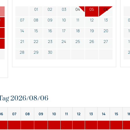
2
01
02
03
04
05
06
9
07
08
09
10
11
12
13
14
15
16
17
18
19
20
21
22
23
24
25
26
27
28
29
30
n Tag 2026/08/06
06
07
08
09
10
11
12
13
14
15
1