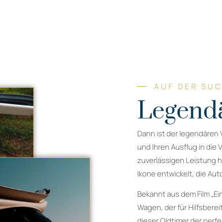
AUF DER SU
Legendä
Dann ist der legendären 
und Ihren Ausflug in die
zuverlässigen Leistung ha
Ikone entwickelt, die Aut
Bekannt aus dem Film „Ei
Wagen, der für Hilfsbere
dieser Oldtimer der perfe