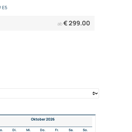
/ E5
€
299.00
ab
Oktober 2026
o.
Di.
Mi.
Do.
Fr.
Sa.
So.