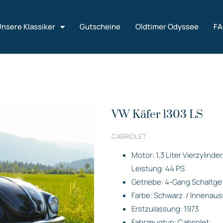
nsere Klassiker
Gutscheine
Oldtimer Odyssee
F
VW Käfer 1303 LS
CABRIOLET
Motor: 1,3 Liter Vierzylind
Leistung: 44 PS
Getriebe: 4-Gang Schaltge
Farbe: Schwarz
/ Innenaus
Erstzulassung: 1973
Fahrzeugtyp: Cabriolet