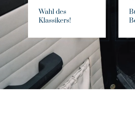
Wahl des
B
Klassikers!
B