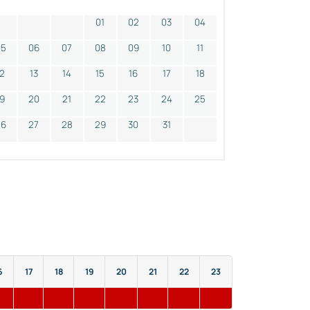
01
02
03
04
05
06
07
08
09
10
11
12
13
14
15
16
17
18
19
20
21
22
23
24
25
26
27
28
29
30
31
6
17
18
19
20
21
22
23