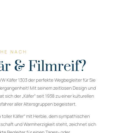
CHE NACH
r & Filmreif?
VW Käfer 1303 der perfekte Wegbegleiter für Sie
 Vergangenheit! Mit seinem zeitlosen Design und
t sich der „Käfer“ seit 1938 zu einer kulturellen
ofahrer aller Altersgruppen begeistert.
n toller Käfer“ mit Herbie, dem sympathischen
itschaft und Warmherzigkeit steht, zeichnet sich
kte Begleiter für einen Tages- oder