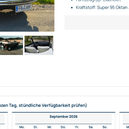
Kraftstoff: Super 95 Oktan 
nzen Tag, stündliche Verfügbarkeit prüfen)
September 2026
.
Mo.
Di.
Mi.
Do.
Fr.
Sa.
So.
M