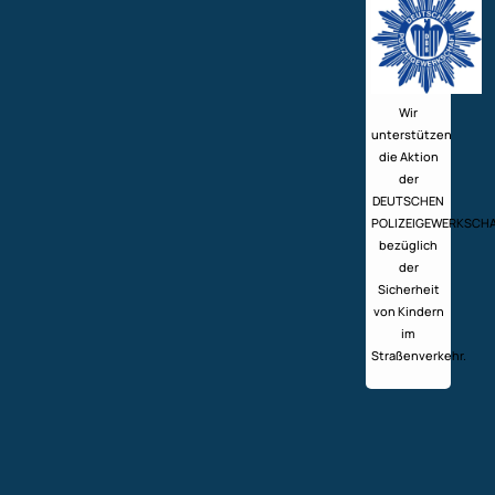
Wir
unterstützen
die Aktion
der
DEUTSCHEN
POLIZEIGEWERKSCH
bezüglich
der
Sicherheit
von Kindern
im
Straßenverkehr.