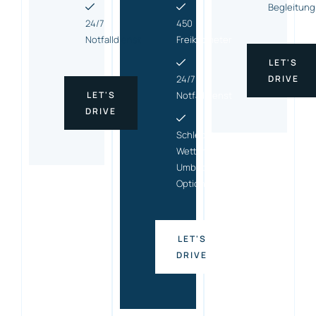
Begleitung
24/7
450
Notfalldienst
Freikilometer
LET'S
24/7
DRIVE
LET'S
Notfalldienst
DRIVE
Schlecht-
Wetter-
Umbuchungs
Option
LET'S
DRIVE