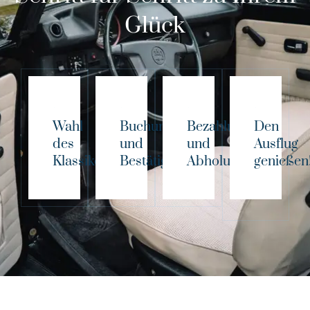
Glück
Wahl
Buchung
Bezahlung
Den
des
und
und
Ausflug
Klassikers!
Bestätigung
Abholung
genießen