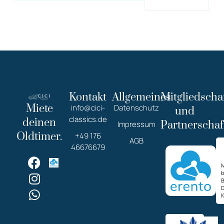
Kontakt
Allgemeines
Mitgliedscha
Miete
info@cici-
Datenschutz
und
classics.de
deinen
Partnerschaf
Impressum
Oldtimer.
+49 176
AGB
46676679
M
K