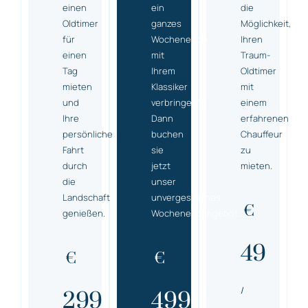
einen
ein
die
Oldtimer
ganzes
Möglichkeit,
für
Wochenende
Ihren
einen
mit
Traum-
Tag
Ihrem
Oldtimer
mieten
Klassiker
mit
und
verbringen?
einem
Ihre
Dann
erfahrenen
persönliche
buchen
Chauffeur
Fahrt
sie
zu
durch
jetzt
mieten.
die
unser
Landschaft
unvergessliches
€
genießen.
Wochenendangebot.
49
€
€
/
299
499