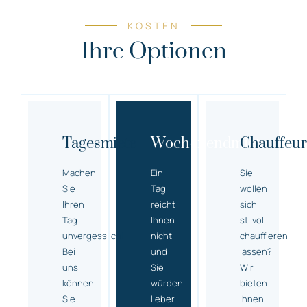
KOSTEN
Ihre Optionen
Tagesmiete
Wochenendmiete
Chauffeur
Machen
Ein
Sie
Sie
Tag
wollen
Ihren
reicht
sich
Tag
Ihnen
stilvoll
unvergesslich!
nicht
chauffieren
Bei
und
lassen?
uns
Sie
Wir
können
würden
bieten
Sie
lieber
Ihnen