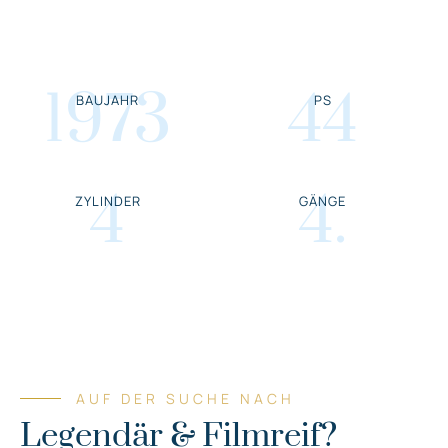
1973
44
BAUJAHR
PS
4
4
.
ZYLINDER
GÄNGE
AUF DER SUCHE NACH
Legendär & Filmreif?