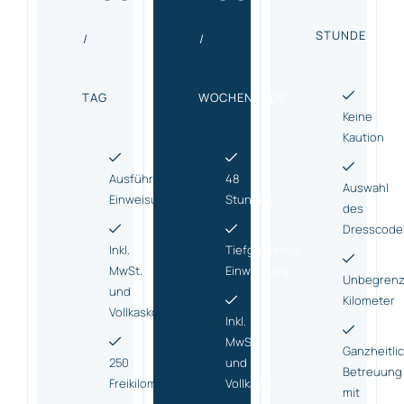
STUNDE
/
/
TAG
WOCHENENDE
Keine
Kaution
Ausführliche
48
Auswahl
Einweisung
Stunden
des
Dresscode
Inkl.
Tiefgreifende
MwSt.
Einweisung
Unbegrenz
und
Kilometer
Vollkasko
Inkl.
MwSt.
Ganzheitli
250
und
Betreuung
Freikilometer
Vollkasko
mit