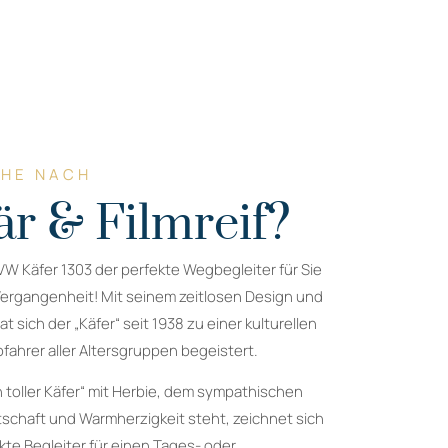
CHE NACH
r & Filmreif?
VW Käfer 1303 der perfekte Wegbegleiter für Sie
 Vergangenheit! Mit seinem zeitlosen Design und
t sich der „Käfer“ seit 1938 zu einer kulturellen
ofahrer aller Altersgruppen begeistert.
n toller Käfer“ mit Herbie, dem sympathischen
itschaft und Warmherzigkeit steht, zeichnet sich
kte Begleiter für einen Tages- oder