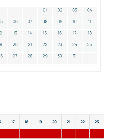
01
02
03
04
05
06
07
08
09
10
11
12
13
14
15
16
17
18
19
20
21
22
23
24
25
26
27
28
29
30
31
6
17
18
19
20
21
22
23