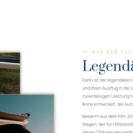
AUF DER SU
Legendä
Dann ist der legendären 
und Ihren Ausflug in die
zuverlässigen Leistung ha
Ikone entwickelt, die Aut
Bekannt aus dem Film „Ei
Wagen, der für Hilfsbere
dieser Oldtimer der perfe