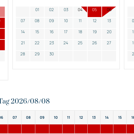
2
01
02
03
04
05
06
9
07
08
09
10
11
12
13
14
15
16
17
18
19
20
21
22
23
24
25
26
27
28
29
30
n Tag 2026/08/08
06
07
08
09
10
11
12
13
14
15
1