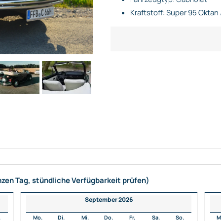
Kraftstoff: Super 95 Oktan 
nzen Tag, stündliche Verfügbarkeit prüfen)
September 2026
.
Mo.
Di.
Mi.
Do.
Fr.
Sa.
So.
M