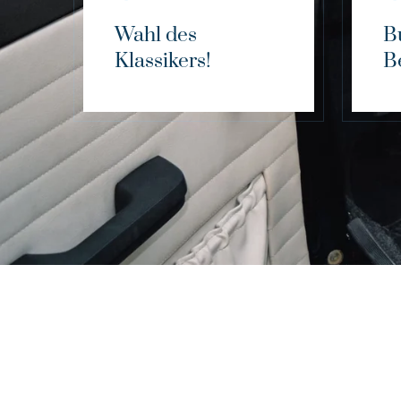
Wahl des
B
Klassikers!
B