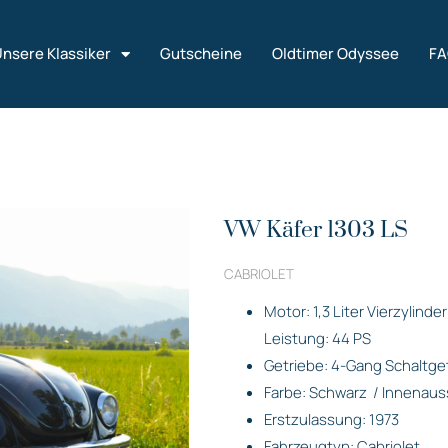
nsere Klassiker
Gutscheine
Oldtimer Odyssee
F
VW Käfer 1303 LS
CABRIOLET
Motor: 1,3 Liter Vierzylind
Leistung: 44 PS
Getriebe: 4-Gang Schaltge
Farbe: Schwarz
/ Innenaus
Erstzulassung: 1973
Fahrzeugtyp: Cabriolet