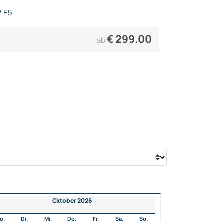
/ E5
€
299.00
ab
Oktober 2026
o.
Di.
Mi.
Do.
Fr.
Sa.
So.