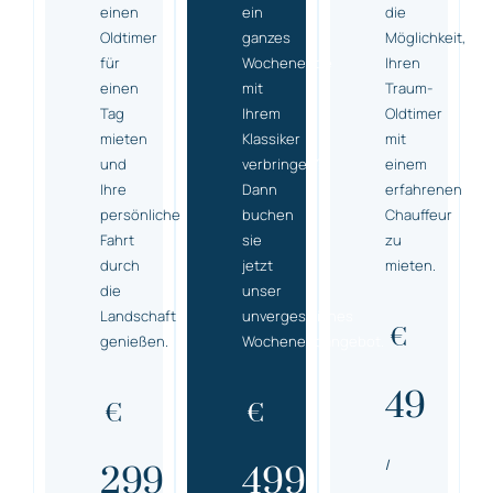
einen
ein
die
Oldtimer
ganzes
Möglichkeit,
für
Wochenende
Ihren
einen
mit
Traum-
Tag
Ihrem
Oldtimer
mieten
Klassiker
mit
und
verbringen?
einem
Ihre
Dann
erfahrenen
persönliche
buchen
Chauffeur
Fahrt
sie
zu
durch
jetzt
mieten.
die
unser
Landschaft
unvergessliches
€
genießen.
Wochenendangebot.
49
€
€
/
299
499