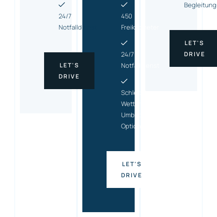
Begleitung
24/7
450
Notfalldienst
Freikilometer
LET'S
24/7
DRIVE
LET'S
Notfalldienst
DRIVE
Schlecht-
Wetter-
Umbuchungs
Option
LET'S
DRIVE