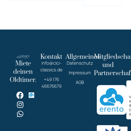
Kontakt
Allgemeines
Mitgliedscha
Miete
info@cici-
Datenschutz
und
classics.de
deinen
Partnerschaf
Impressum
Oldtimer.
+49 176
AGB
46676679
M
K