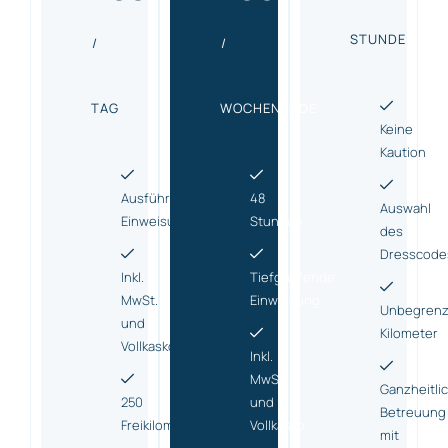
STUNDE
/
/
TAG
WOCHENENDE
Keine
Kaution
Ausführliche
48
Auswahl
Einweisung
Stunden
des
Dresscode
Inkl.
Tiefgreifende
MwSt.
Einweisung
Unbegrenz
und
Kilometer
Vollkasko
Inkl.
MwSt.
Ganzheitli
250
und
Betreuung
Freikilometer
Vollkasko
mit