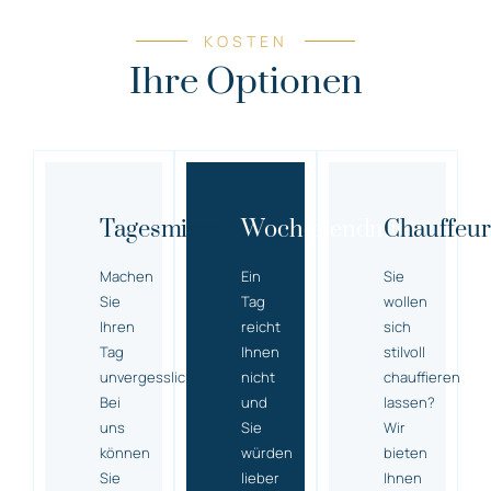
KOSTEN
Ihre Optionen
Tagesmiete
Wochenendmiete
Chauffeur
Machen
Ein
Sie
Sie
Tag
wollen
Ihren
reicht
sich
Tag
Ihnen
stilvoll
unvergesslich!
nicht
chauffieren
Bei
und
lassen?
uns
Sie
Wir
können
würden
bieten
Sie
lieber
Ihnen