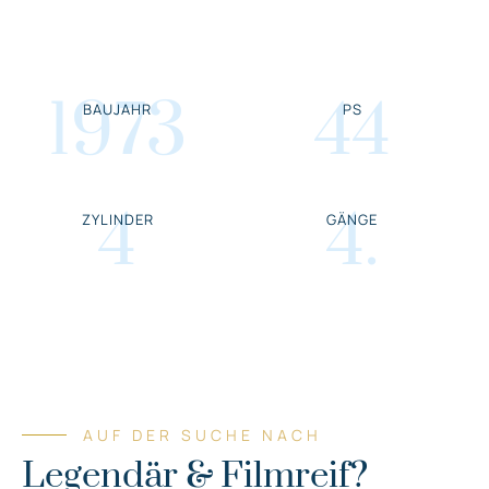
1973
44
BAUJAHR
PS
4
4
.
ZYLINDER
GÄNGE
AUF DER SUCHE NACH
Legendär & Filmreif?