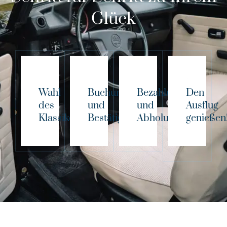
Glück
Wahl
Buchung
Bezahlung
Den
des
und
und
Ausflug
Klassikers!
Bestätigung
Abholung
genießen