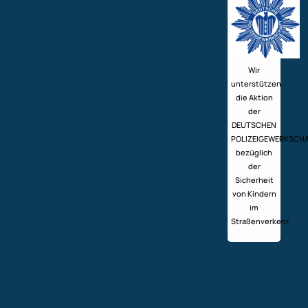
Wir
unterstützen
die Aktion
der
DEUTSCHEN
POLIZEIGEWERKSCH
bezüglich
der
Sicherheit
von Kindern
im
Straßenverkehr.