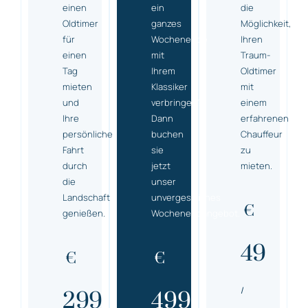
einen
ein
die
Oldtimer
ganzes
Möglichkeit,
für
Wochenende
Ihren
einen
mit
Traum-
Tag
Ihrem
Oldtimer
mieten
Klassiker
mit
und
verbringen?
einem
Ihre
Dann
erfahrenen
persönliche
buchen
Chauffeur
Fahrt
sie
zu
durch
jetzt
mieten.
die
unser
Landschaft
unvergessliches
€
genießen.
Wochenendangebot.
49
€
€
/
299
499