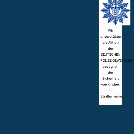
Wir
unterstützen
die Aktion
der
DEUTSCHEN
POLIZEIGEWERKSCH
bezüglich
der
Sicherheit
von Kindern
im
Straßenverkehr.