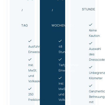
STUNDE
/
/
TAG
WOCHENENDE
Keine
Kaution
Ausführliche
48
Auswahl
Einweisung
Stunden
des
Dresscode
Inkl.
Tiefgreifende
MwSt.
Einweisung
Unbegrenz
und
Kilometer
Vollkasko
Inkl.
MwSt.
Ganzheitli
250
und
Betreuung
Freikilometer
Vollkasko
mit