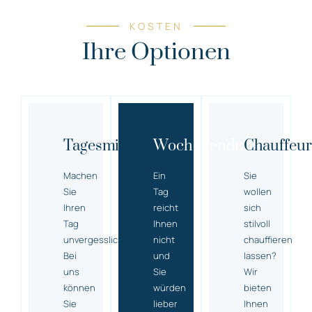
KOSTEN
Ihre Optionen
Tagesmiete
Wochenendmiete
Chauffeur
Machen
Ein
Sie
Sie
Tag
wollen
Ihren
reicht
sich
Tag
Ihnen
stilvoll
unvergesslich!
nicht
chauffieren
Bei
und
lassen?
uns
Sie
Wir
können
würden
bieten
Sie
lieber
Ihnen