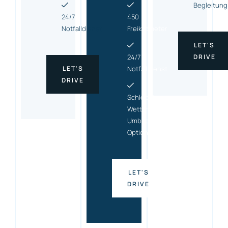
Begleitung
24/7
450
Notfalldienst
Freikilometer
LET'S
24/7
DRIVE
LET'S
Notfalldienst
DRIVE
Schlecht-
Wetter-
Umbuchungs
Option
LET'S
DRIVE