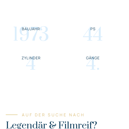
1973
44
BAUJAHR
PS
4
4
.
ZYLINDER
GÄNGE
AUF DER SUCHE NACH
Legendär & Filmreif?