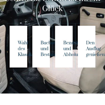
Glück
Wahl
Buchung
Bezahlung
Den
des
und
und
Ausflug
Klassikers!
Bestätigung
Abholung
genießen