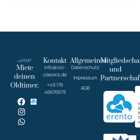
Kontakt
Allgemeines
Mitgliedscha
Miete
info@cici-
Datenschutz
und
classics.de
deinen
Partnerschaf
Impressum
Oldtimer.
+49 176
AGB
46676679
M
K