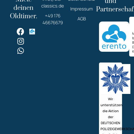
und
classics.de
deinen
Partnerschaf
Impressum
Oldtimer.
+49 176
AGB
46676679
M
K
Wir
unterstützen
die Aktion
der
DEUTSCHEN
POLIZEIGEWERKSCH