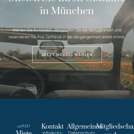
in München
Wählen Sie Ihr Modell, überprüfen Sie die Verfügbarkeit und
reservieren Sie Ihre Zeitreise in die Vergangenheit direkt online.
JETZT MODELL WÄHLEN
Kontakt
Allgemeines
Mitgliedscha
Miete
info@cici-
Datenschutz