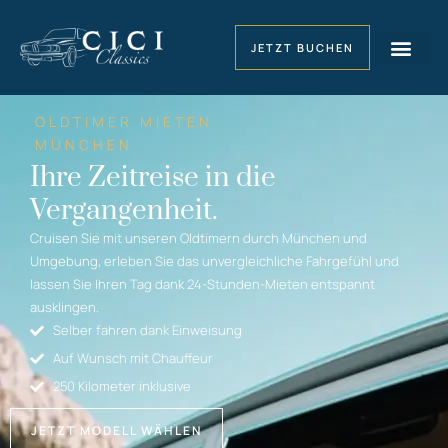
JETZT BUCHEN
OLDTIMER MIETEN
MÜNCHEN
Ihre Zeitreise in die
Vergangenheit.
Cruisen Sie mit unseren Oldtimern durch München und
Umgebung, erleben Sie das unvergleichliche Fahrgefühl und
lassen Sie Ihren Tag dank 24-Stunden-Mieten entspannt
ausklingen.
Selber fahren dank Einweisung
Auf Wunsch mit Chauffeur
250 Kilometer inklusive
JETZT MODELL WÄHLEN