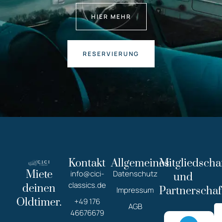
HIER MEHR
RESERVIERUNG
Kontakt
Allgemeines
Mitgliedscha
Miete
info@cici-
Datenschutz
und
classics.de
deinen
Partnerschaf
Impressum
Oldtimer.
+49 176
AGB
46676679