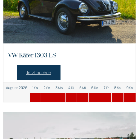
VW Käfer 1303 LS
Jetzt buchen
August 2026
1
2
3
4
5
6
7
8
9
Sa.
So.
Mo.
Di.
Mi.
Do.
Fr.
Sa.
So.