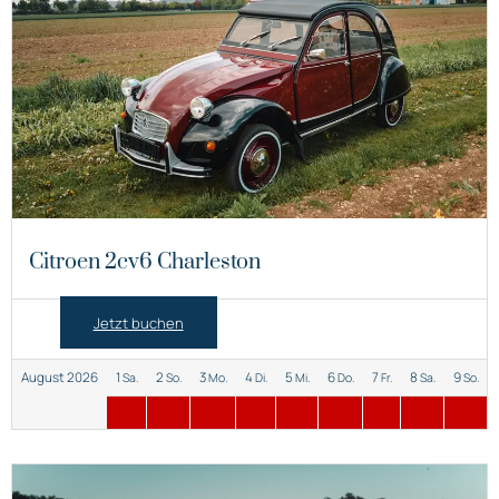
Citroen 2cv6 Charleston
Jetzt buchen
August 2026
1
2
3
4
5
6
7
8
9
Sa.
So.
Mo.
Di.
Mi.
Do.
Fr.
Sa.
So.