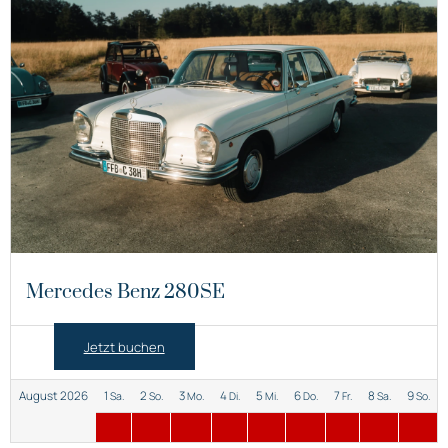
Mercedes Benz 280SE
Jetzt buchen
August 2026
1
2
3
4
5
6
7
8
9
Sa.
So.
Mo.
Di.
Mi.
Do.
Fr.
Sa.
So.