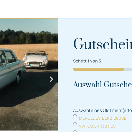
Gutschei
Schritt
1
von
3
33%
Auswahl Gutsche
Auswahl eines Oldtimers
(erfo
MERCEDES BENZ 280SE
VW KÄFER 1303 LS