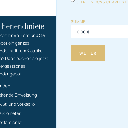
CITROEN 2CV6 CHARLEST
Citroen
SUMME
henendmiete
icht Ihnen nicht und Sie
eber ein ganzes
e mit Ihrem Klassiker
n? Dann buchen sie jetzt
ergessliches
ndangebot.
unden
eifende Einweisung
MwSt. und Vollkasko
eikilometer
otfalldienst