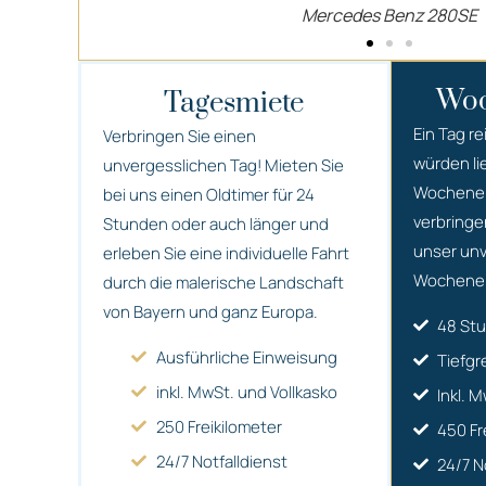
VW Käfer 1303 LS
Woc
Tagesmiete
Ein Tag re
Verbringen Sie einen
würden li
unvergesslichen Tag! Mieten Sie
Wochenend
bei uns einen Oldtimer für 24
verbringe
Stunden oder auch länger und
unser unv
erleben Sie eine individuelle Fahrt
Wochene
durch die malerische Landschaft
von Bayern und ganz Europa.
48 St
Ausführliche Einweisung
Tiefgr
inkl. MwSt. und Vollkasko
Inkl. 
250 Freikilometer
450 Fr
24/7 Notfalldienst
24/7 N