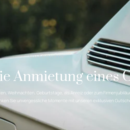
GUTSCHEIN
die Anmietung eines 
ten, Weihnachten, Geburtstage, als Anreiz oder zum Firmenjubiläu
enken Sie unvergessliche Momente mit unseren exklusiven Gutsch