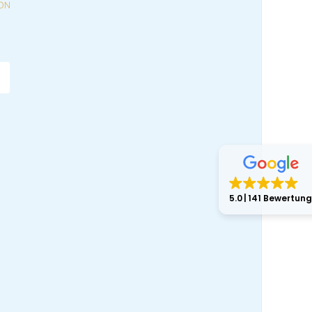
ON
 2CV6 Charleston
5.0
141 Bewertun