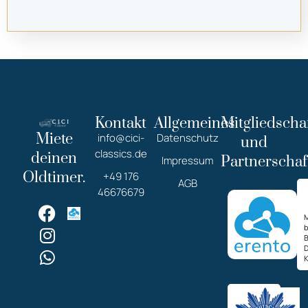
Kontakt
Allgemeines
Mitgliedscha
Miete
info@cici-
Datenschutz
und
classics.de
deinen
Partnerschaf
Impressum
Oldtimer.
+49 176
AGB
46676679
M
K